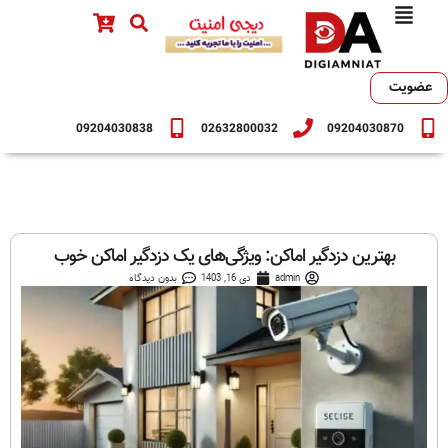
عضویت
09204030838
02632800032
09204030870
بهترین دزدگیر اماکن: ویژگی‌های یک دزدگیر اماکن خوب
admin
دی 16, 1403
بدون دیدگاه