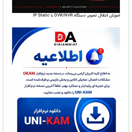
اموزش انتقال تصویر دستگاه DVR/NVR با IP Static