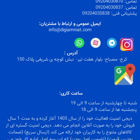
تماس:
09204030870
تماس:
09204030837
پشتیبانی فنی:
09204030838
ایمیل عمومی و ارتباط با مشتریان:
info@digiamniat.com
آدرس :
کرج- مصباح- بلوار هفت تیر- نبش کوچه ی شریفی پلاک 150
ساعت کاری:
شنبه تا چهارشنبه از ساعت 9 الی 19
پنجشنبه ها از ساعت 9 الی 18
دیجی امنیت فعالیت خود را از سال 1403 آغاز کرده و به مدت 1 سال
فروش خود را به صورت آنلاین انجام می دهد. دیجی امنیت گستره ای از
کالاهای متنوع را به کاربران خود ارائه می کند (ارسال سریع) (ضمانت
بهترین قیمت) (تضمین اصل بودن) که این سه اصل اولیه کار خود می