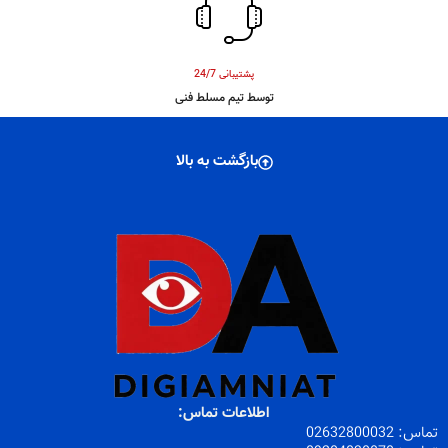
پشتیبانی 24/7
توسط تیم مسلط فنی
بازگشت به بالا
اطلاعات تماس:
تماس:
32800032
026