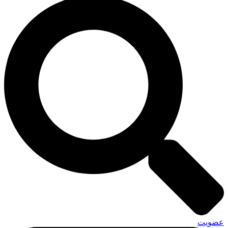
عضویت