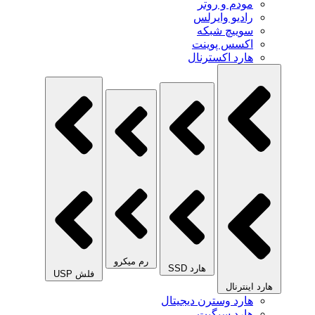
مودم و روتر
رادیو وایرلس
سوییچ شبکه
اکسس پوینت
هارد اکسترنال
رم میکرو
هارد SSD
فلش USP
هارد اینترنال
هارد وسترن دیجیتال
هارد سیگیت