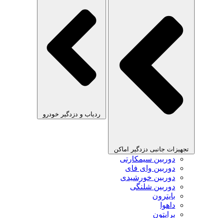
ردیاب و دزدگیر خودرو
تجهیزات جانبی دزدگیر اماکن
دوربین سیمکارتی
دوربین وای فای
دوربین خورشیدی
دوربین شلنگی
بایترون
داهوا
برایتون