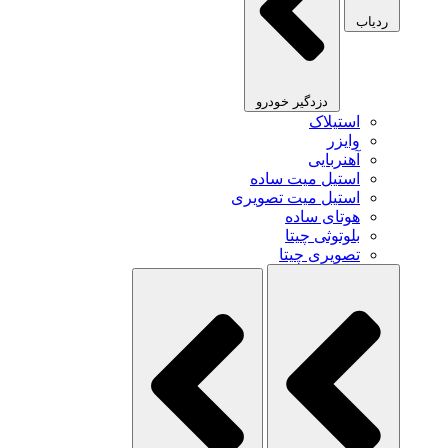
ردیاب
دزدگیر خودرو
استیلاک
وایزر
آهنربایی
استیل میت ساده
استیل میت تصویری
هوتای ساده
بلوتوثی چیتا
تصویری چیتا