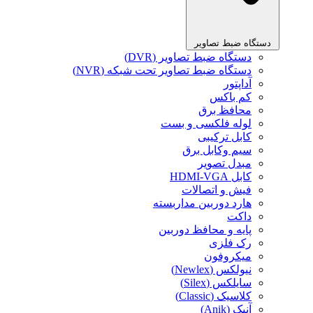
دستگاه ضبط تصاویر
دستگاه ضبط تصاویر (DVR)
دستگاه ضبط تصاویر تحت شبکه (NVR)
آداپتور
کم باکس
محافظ برق
لوله فلکسی و بست
کابل ترکیبی
سیم وکابل برق
مبدل تصویر
کابل HDMI-VGA
فیش و اتصالات
هارد دوربین مداربسته
داکت
پایه و محافظ دوربین
رک فلزی
میکروفون
نیولکس (Newlex)
سایلکس (Silex)
کلاسیک (Classic)
آنیک (Anik)