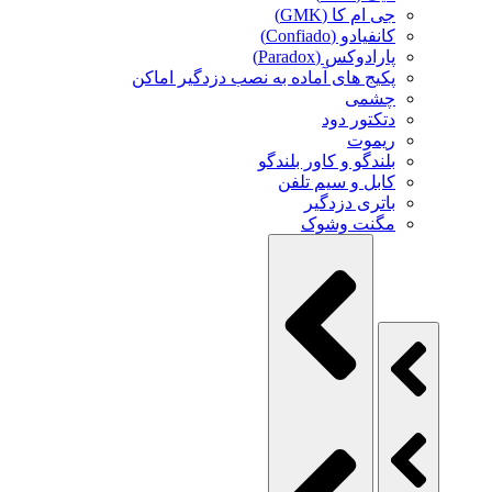
جی ام کا (GMK)
کانفیادو (Confiado)
پارادوکس (Paradox)
پکیج های آماده به نصب دزدگیر اماکن
چشمی
دتکتور دود
ریموت
بلندگو و کاور بلندگو
کابل و سیم تلفن
باتری دزدگیر
مگنت وشوک