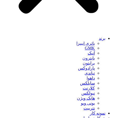
برند
باتری ایبیزا
GMK
آنیک
بایترون
برایتون
پارادوکس
تیاندی
داهوا
سایلکس
کلارنت
نیولکس
هایک ویژن
یونی ویو
نتربیت
نمونه کار