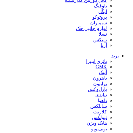
کابل دوربین مداربسته
باوفنگ
ایگل
پروتوکو
سیماران
لوازم جانبی جک
تسلا
زیتکس
آریا
برند
باتری ایبیزا
GMK
آنیک
بایترون
برایتون
پارادوکس
تیاندی
داهوا
سایلکس
کلارنت
نیولکس
هایک ویژن
یونی ویو