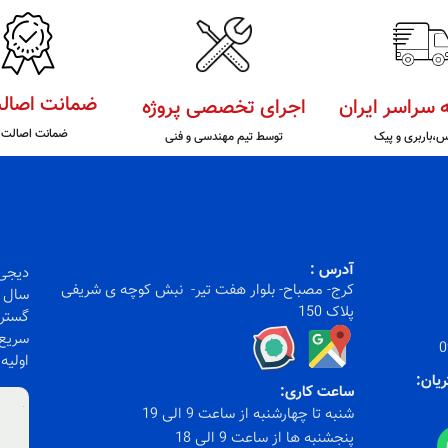
ضمانت اصالت
ه سراسر ایران
اجرای تخصصی پروژه
ضمانت اصالت ک
س،باربری و پیک
توسط تیم مهندسی و فنی
آدرس :
کرج- مصباح- بلوار هفت تیر- نبش کوچه ی شریفی
سال ف
پلاک 150
گستره
سریع)
0
اولیه
ریان:
ساعت کاری:
شنبه تا چهارشنبه از ساعت 9 الی 19
پنجشنبه ها از ساعت 9 الی 18