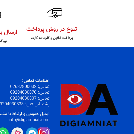
تنوع در روش پرداخت
ارسال ب
پرداخت آنلاین و کارت به کارت
تیپاک
اطلاعات تماس:
تماس:
32800032
026
تماس:
09204030870
تماس:
09204030837
پشتیبانی فنی:
9204030838
ایمیل عمومی و ارتباط با مشت
info@digiamniat.com