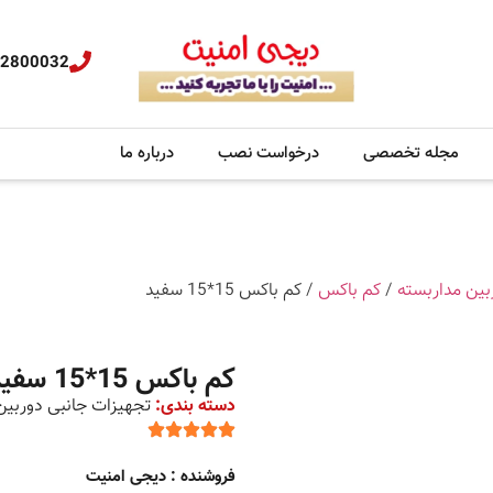
32800032
مجله تخصصی
درخواست نصب
درباره ما
بین مداربسته
/
کم باکس
/ کم باکس 15*15 سفید
کم باکس 15*15 سفید
دسته بندی:
تجهیزات جانبی دوربین
فروشنده : دیجی امنیت