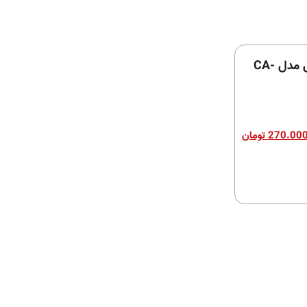
کم باکس فیکس ال مدل CA-
270.00
تومان