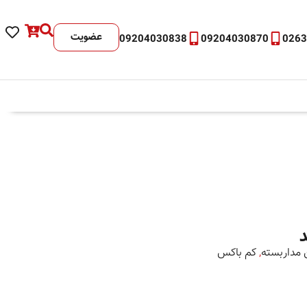
عضویت
09204030838
09204030870
026
 مداربسته
,
کم باکس