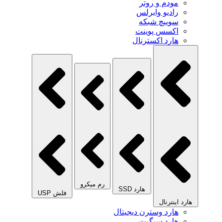
مودم و روتر
رادیو وایرلس
سوییچ شبکه
اکسس پوینت
هارد اکسترنال
رم میکرو
هارد SSD
فلش USP
هارد اینترنال
هارد وسترن دیجیتال
هارد سیگیت