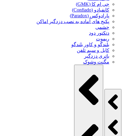
جی ام کا (GMK)
کانفیادو (Confiado)
پارادوکس (Paradox)
پکیج های آماده به نصب دزدگیر اماکن
چشمی
دتکتور دود
ریموت
بلندگو و کاور بلندگو
کابل و سیم تلفن
باتری دزدگیر
مگنت وشوک