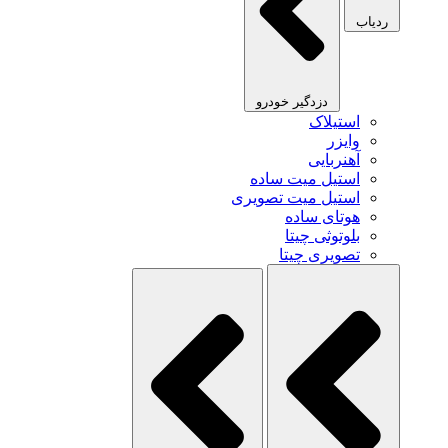
ردیاب
دزدگیر خودرو
استیلاک
وایزر
آهنربایی
استیل میت ساده
استیل میت تصویری
هوتای ساده
بلوتوثی چیتا
تصویری چیتا