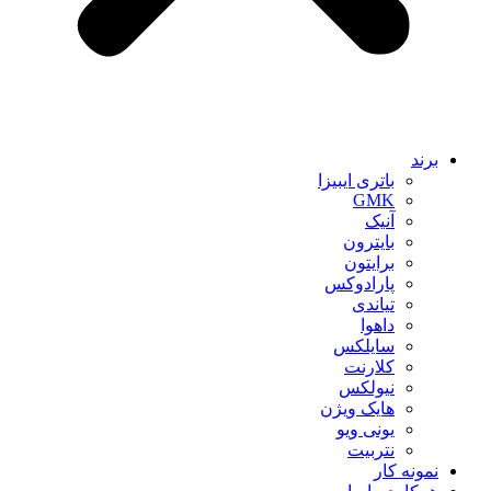
برند
باتری ایبیزا
GMK
آنیک
بایترون
برایتون
پارادوکس
تیاندی
داهوا
سایلکس
کلارنت
نیولکس
هایک ویژن
یونی ویو
نتربیت
نمونه کار