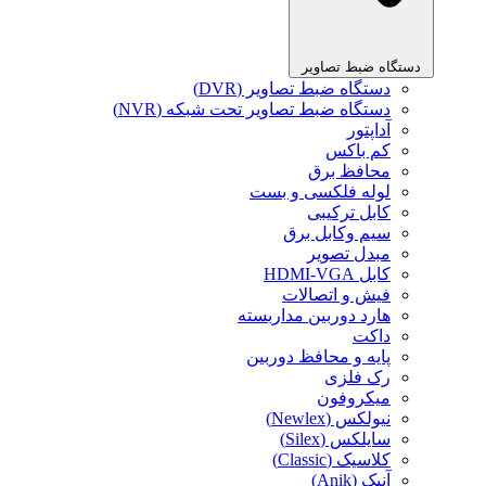
دستگاه ضبط تصاویر
دستگاه ضبط تصاویر (DVR)
دستگاه ضبط تصاویر تحت شبکه (NVR)
آداپتور
کم باکس
محافظ برق
لوله فلکسی و بست
کابل ترکیبی
سیم وکابل برق
مبدل تصویر
کابل HDMI-VGA
فیش و اتصالات
هارد دوربین مداربسته
داکت
پایه و محافظ دوربین
رک فلزی
میکروفون
نیولکس (Newlex)
سایلکس (Silex)
کلاسیک (Classic)
آنیک (Anik)