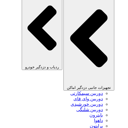
ردیاب و دزدگیر خودرو
تجهیزات جانبی دزدگیر اماکن
دوربین سیمکارتی
دوربین وای فای
دوربین خورشیدی
دوربین شلنگی
بایترون
داهوا
برایتون