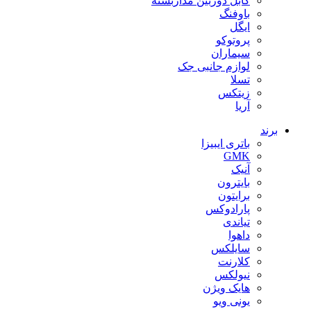
کابل دوربین مداربسته
باوفنگ
ایگل
پروتوکو
سیماران
لوازم جانبی جک
تسلا
زیتکس
آریا
برند
باتری ایبیزا
GMK
آنیک
بایترون
برایتون
پارادوکس
تیاندی
داهوا
سایلکس
کلارنت
نیولکس
هایک ویژن
یونی ویو