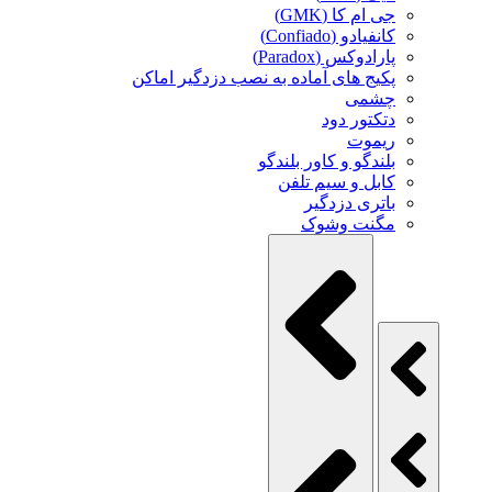
جی ام کا (GMK)
کانفیادو (Confiado)
پارادوکس (Paradox)
پکیج های آماده به نصب دزدگیر اماکن
چشمی
دتکتور دود
ریموت
بلندگو و کاور بلندگو
کابل و سیم تلفن
باتری دزدگیر
مگنت وشوک