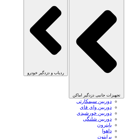
ردیاب و دزدگیر خودرو
تجهیزات جانبی دزدگیر اماکن
دوربین سیمکارتی
دوربین وای فای
دوربین خورشیدی
دوربین شلنگی
بایترون
داهوا
برایتون