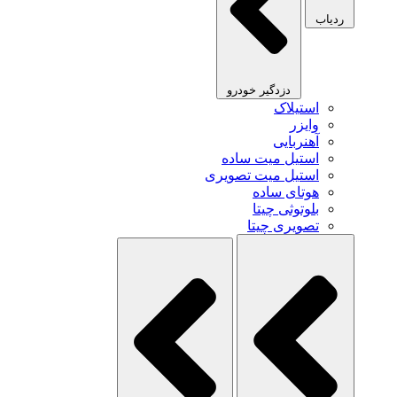
ردیاب
دزدگیر خودرو
استیلاک
وایزر
آهنربایی
استیل میت ساده
استیل میت تصویری
هوتای ساده
بلوتوثی چیتا
تصویری چیتا