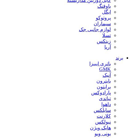
کابل دوربین مداربسته
باوفنگ
ایگل
پروتوکو
سیماران
لوازم جانبی جک
تسلا
زیتکس
آریا
برند
باتری ایبیزا
GMK
آنیک
بایترون
برایتون
پارادوکس
تیاندی
داهوا
سایلکس
کلارنت
نیولکس
هایک ویژن
یونی ویو