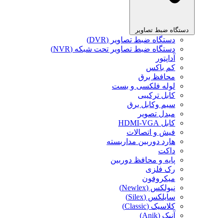
دستگاه ضبط تصاویر
دستگاه ضبط تصاویر (DVR)
دستگاه ضبط تصاویر تحت شبکه (NVR)
آداپتور
کم باکس
محافظ برق
لوله فلکسی و بست
کابل ترکیبی
سیم وکابل برق
مبدل تصویر
کابل HDMI-VGA
فیش و اتصالات
هارد دوربین مداربسته
داکت
پایه و محافظ دوربین
رک فلزی
میکروفون
نیولکس (Newlex)
سایلکس (Silex)
کلاسیک (Classic)
آنیک (Anik)