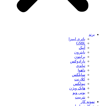
برند
باتری ایبیزا
GMK
آنیک
بایترون
برایتون
پارادوکس
تیاندی
داهوا
سایلکس
کلارنت
نیولکس
هایک ویژن
یونی ویو
نتربیت
نمونه کار