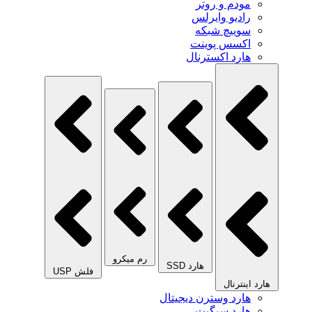
مودم و روتر
رادیو وایرلس
سوییچ شبکه
اکسس پوینت
هارد اکسترنال
رم میکرو
هارد SSD
فلش USP
هارد اینترنال
هارد وسترن دیجیتال
هارد سیگیت