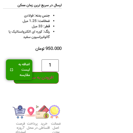
ارسال در سریع ترین زمان ممکن
جنس بدنه:
فولادی
ضخامت:
1.25 میل
قطر:
33 میل
رنگ:
کوره ای الکترواستاتیک یا
گالوانیزاسیون سفید
950.000
تومان
اضافه به
لیست
مقایسه
افزودن به سبد خرید
ضمانت
خرید
پرداخت
فرصت
اصل
اقساطی
در محل
7روزه
بودن
استرداد