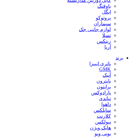
کابل دوربین مداربسته
باوفنگ
ایگل
پروتوکو
سیماران
لوازم جانبی جک
تسلا
زیتکس
آریا
برند
باتری ایبیزا
GMK
آنیک
بایترون
برایتون
پارادوکس
تیاندی
داهوا
سایلکس
کلارنت
نیولکس
هایک ویژن
یونی ویو