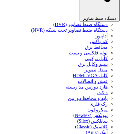
دستگاه ضبط تصاویر
دستگاه ضبط تصاویر (DVR)
دستگاه ضبط تصاویر تحت شبکه (NVR)
آداپتور
کم باکس
محافظ برق
لوله فلکسی و بست
کابل ترکیبی
سیم وکابل برق
مبدل تصویر
کابل HDMI-VGA
فیش و اتصالات
هارد دوربین مداربسته
داکت
پایه و محافظ دوربین
رک فلزی
میکروفون
نیولکس (Newlex)
سایلکس (Silex)
کلاسیک (Classic)
آنیک (Anik)