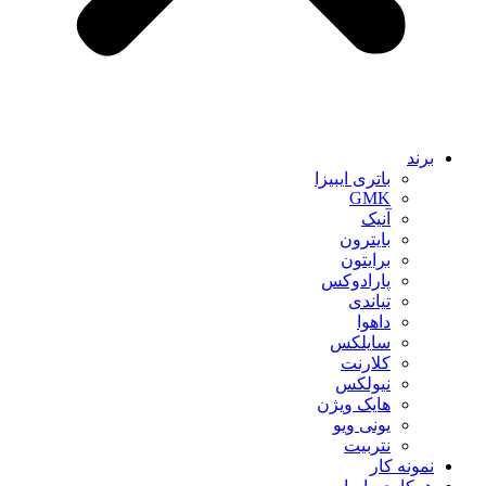
برند
باتری ایبیزا
GMK
آنیک
بایترون
برایتون
پارادوکس
تیاندی
داهوا
سایلکس
کلارنت
نیولکس
هایک ویژن
یونی ویو
نتربیت
نمونه کار