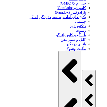
جی ام کا (GMK)
کانفیادو (Confiado)
پارادوکس (Paradox)
پکیج های آماده به نصب دزدگیر اماکن
چشمی
دتکتور دود
ریموت
بلندگو و کاور بلندگو
کابل و سیم تلفن
باتری دزدگیر
مگنت وشوک