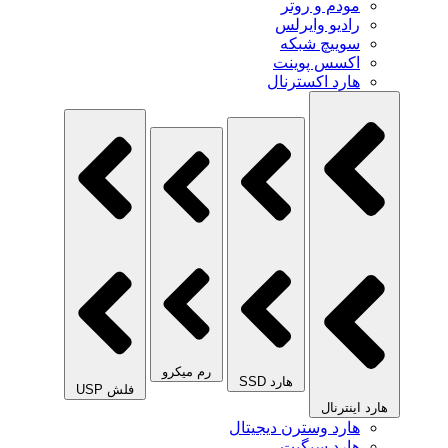
مودم و روتر
رادیو وایرلس
سوییچ شبکه
اکسس پوینت
هارد اکسترنال
رم میکرو
هارد SSD
فلش USP
هارد اینترنال
هارد وسترن دیجیتال
هارد سیگیت