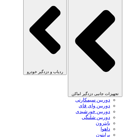
ردیاب و دزدگیر خودرو
تجهیزات جانبی دزدگیر اماکن
دوربین سیمکارتی
دوربین وای فای
دوربین خورشیدی
دوربین شلنگی
بایترون
داهوا
برایتون