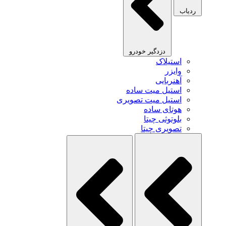
ردیاب
دزدگیر خودرو
استیلاک
وایزر
آهنربایی
استیل میت ساده
استیل میت تصویری
هوتای ساده
بلوتوثی چیتا
تصویری چیتا