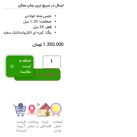
ارسال در سریع ترین زمان ممکن
جنس بدنه:
فولادی
ضخامت:
1.25 میل
قطر:
33 میل
رنگ:
کوره ای الکترواستاتیک سفید
1.350.000
تومان
اضافه به
لیست
مقایسه
افزودن به سبد خرید
ضمانت
خرید
پرداخت
فرصت
اصل
اقساطی
در محل
7روزه
بودن
استرداد