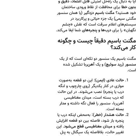
آیا به دنبال یک راه‌حل امنیتی
قابل اعتماد، دقیق و
بدون خطا
برای محافظت از نقاط ورودی ساختمان
خود هستید؟
مگنت باسیم دزدگیر
(یا همان سنسور
مگنتی سیمی) یک جزء حیاتی و پرکاربرد در
سیستم‌های اعلام سرقت است که نقش «چشم
نگهبان» را برای
درب‌ها و پنجره‌های
شما ایفا می‌کند.
مگنت باسیم دقیقاً چیست و چگونه
کار می‌کند؟
مگنت باسیم یک سنسور دو تکه‌ای است که از یک
سنسور (رید سوئیچ)
و یک
آهن‌ربا
تشکیل شده
است.
حالت عادی (ایمن):
این دو قطعه به‌صورت
موازی در کنار یکدیگر (روی چارچوب و لنگه
درب یا پنجره) نصب می‌شوند. در این حالت
که درب بسته است، میدان مغناطیسی
آهن‌ربا، سنسور را فعال نگه داشته و
مدار
بسته
است.
حالت هشدار (خطر):
به‌محض اینکه درب یا
پنجره باز شود، فاصله بین دو قطعه افزایش
یافته و
میدان مغناطیسی قطع می‌شود
. این
تغییر حالت، بلافاصله یک سیگنال به پنل