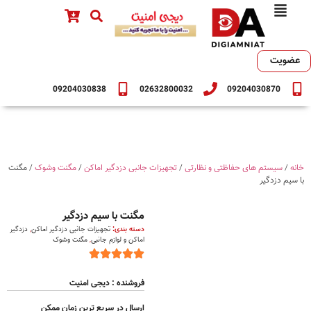
عضویت
09204030838
02632800032
09204030870
خانه
/
سیستم های حفاظتی و نظارتی
/
تجهیزات جانبی دزدگیر اماکن
/
مگنت وشوک
/ مگنت
با سیم دزدگیر
مگنت با سیم دزدگیر
دسته بندی:
تجهیزات جانبی دزدگیر اماکن
,
دزدگیر
اماکن و لوازم جانبی
,
مگنت وشوک
فروشنده : دیجی امنیت
ارسال در سریع ترین زمان ممکن