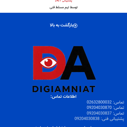
پشتیبانی 24/7
توسط تیم مسلط فنی
بازگشت به بالا
اطلاعات تماس:
تماس:
32800032
026
تماس:
09204030870
تماس:
09204030837
پشتیبانی فنی:
09204030838