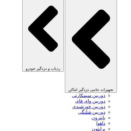
ردیاب و دزدگیر خودرو
تجهیزات جانبی دزدگیر اماکن
دوربین سیمکارتی
دوربین وای فای
دوربین خورشیدی
دوربین شلنگی
بایترون
داهوا
برایتون