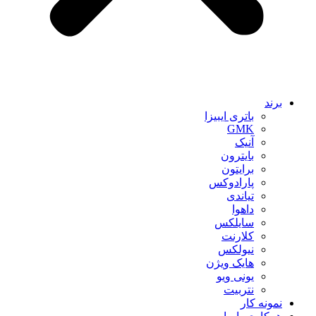
برند
باتری ایبیزا
GMK
آنیک
بایترون
برایتون
پارادوکس
تیاندی
داهوا
سایلکس
کلارنت
نیولکس
هایک ویژن
یونی ویو
نتربیت
نمونه کار