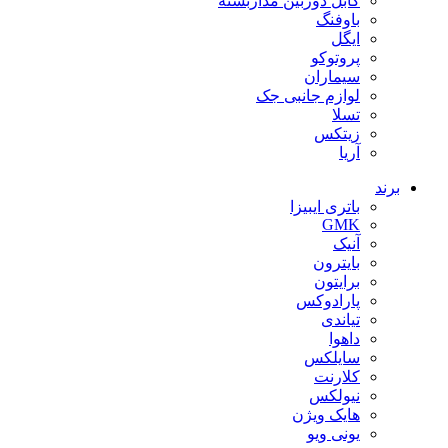
کابل دوربین مداربسته
باوفنگ
ایگل
پروتوکو
سیماران
لوازم جانبی جک
تسلا
زیتکس
آریا
برند
باتری ایبیزا
GMK
آنیک
بایترون
برایتون
پارادوکس
تیاندی
داهوا
سایلکس
کلارنت
نیولکس
هایک ویژن
یونی ویو