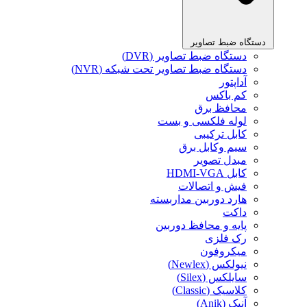
دستگاه ضبط تصاویر
دستگاه ضبط تصاویر (DVR)
دستگاه ضبط تصاویر تحت شبکه (NVR)
آداپتور
کم باکس
محافظ برق
لوله فلکسی و بست
کابل ترکیبی
سیم وکابل برق
مبدل تصویر
کابل HDMI-VGA
فیش و اتصالات
هارد دوربین مداربسته
داکت
پایه و محافظ دوربین
رک فلزی
میکروفون
نیولکس (Newlex)
سایلکس (Silex)
کلاسیک (Classic)
آنیک (Anik)