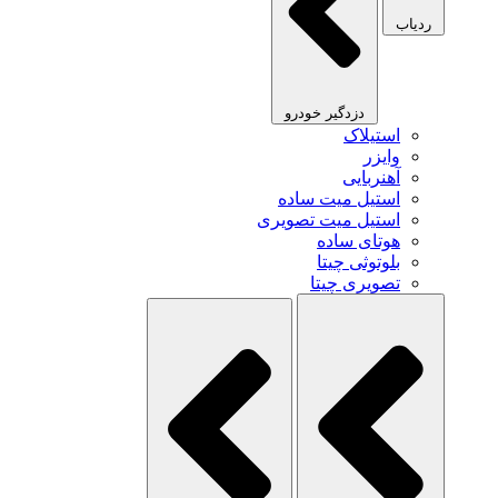
ردیاب
دزدگیر خودرو
استیلاک
وایزر
آهنربایی
استیل میت ساده
استیل میت تصویری
هوتای ساده
بلوتوثی چیتا
تصویری چیتا