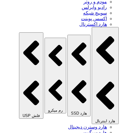
مودم و روتر
رادیو وایرلس
سوییچ شبکه
اکسس پوینت
هارد اکسترنال
رم میکرو
هارد SSD
فلش USP
هارد اینترنال
هارد وسترن دیجیتال
هارد سیگیت