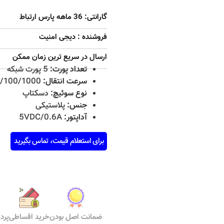
گارانتی: 36 ماهه پارس ارتباط
فروشنده : دیجی امنیت
ارسال در سریع ترین زمان ممکن
تعداد پورت:
5 پورت شبکه
سرعت انتقال:
10/100/1000 مگابیت برث
نوع سوئیچ:
دسکتاپ
جنس:
پلاستیکی
آداپتور:
5VDC/0.6A
برای استعلام قیمت، تماس بگیرید
ضمانت اصل بودن
خرید اقساطی
پرد