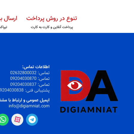
تنوع در روش پرداخت
ارسال ب
پرداخت آنلاین و کارت به کارت
تیپاک
اطلاعات تماس:
تماس:
32800032
026
تماس:
09204030870
تماس:
09204030837
پشتیبانی فنی:
9204030838
ایمیل عمومی و ارتباط با مشت
info@digiamniat.com