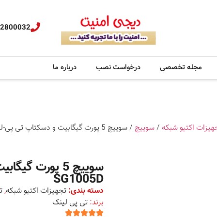
32800032
مجله تخصصی
درخواست نصب
درباره ما
هیزات اکتیو شبکه
/
سوییچ
/ سوییچ 5 پورت گیگابیت و دسکتاپ تی پی-لینک مدل TL-SG1005D
SG1005D
دسته بندی:
تجهیزات اکتیو شبکه
,
ت
برند:
تی پی لینک