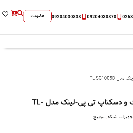
عضویت
09204030838
09204030870
026
سوییچ 5 پورت گیگابیت و دسکتاپ تی پی-لینک مدل TL-
جهیزات شبکه
,
سوییچ