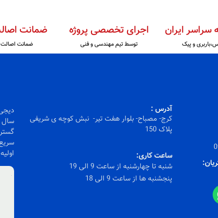
ه سراسر ایران
اجرای تخصصی پروژه
ضمانت اصالت
س،باربری و پیک
توسط تیم مهندسی و فنی
ضمانت اصالت ک
آدرس :
کرج- مصباح- بلوار هفت تیر- نبش کوچه ی شریفی
سال ف
پلاک 150
گستره
سریع)
0
اولیه
ساعت کاری:
ریان:
شنبه تا چهارشنبه از ساعت 9 الی 19
پنجشنبه ها از ساعت 9 الی 18