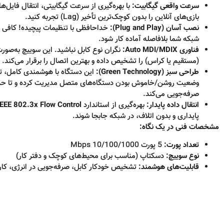
سرعت واقعی گیگابیت:
با بهره‌گیری از سرعت گیگابیتی، انتقال فایل‌ه
بازی‌های آنلاین را بدون کوچک‌ترین تأخیر (Lag) تجربه کنید.
نصب آسان (Plug and Play):
خداحافظی با تنظیمات پیچیده! کافی ا
شبکه شما بلافاصله آماده کار شود.
فناوری Auto MDI/MDIX:
نگران نوع کابل نباشید. این سوییچ به‌صور
(مستقیم یا کراس) را تشخیص داده و بهترین اتصال را برقرار می‌کند.
طراحی سبز (Green Technology):
این دستگاه با هوشمندی کامل، تو
وضعیت روشن/خاموش بودن دستگاه‌های متصل مدیریت کرده و تا حد
صرفه‌جویی می‌کند.
انتقال داده پایدار:
بهره‌گیری از استاندارد
IEEE 802.3x Flow Control
پایداری و بدون اتلاف، در شبکه جابجا شوند.
مشخصات فنی در یک نگاه:
تعداد پورت:
5 پورت 10/100/1000 Mbps
نوع سوییچ:
دسکتاپ (مناسب برای محیط‌های کوچک و دفتر کار)
قابلیت‌های هوشمند:
تشخیص خودکار کابل، صرفه‌جویی در انرژی، کارک