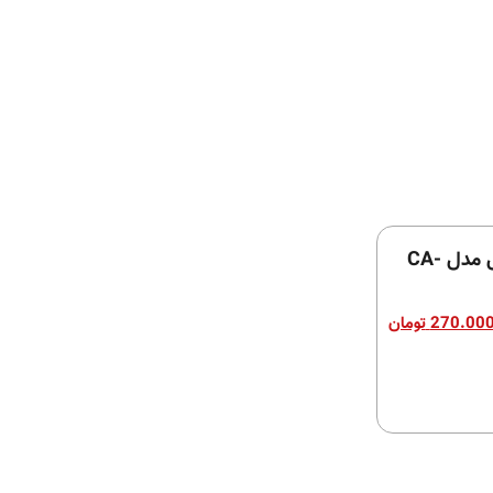
کم باکس فیکس ال مدل CA-
270.00
تومان