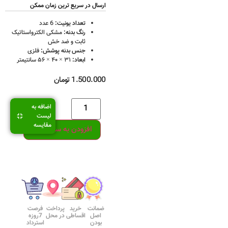
ارسال در سریع ترین زمان ممکن
تعداد یونیت:
6 عدد
رنگ بدنه:
مشکی الکترواستاتیک
ثابت و ضد خش
جنس بدنه پوشش:
فلزی
ابعاد:
۳۱ × ۴۰ × ۵۶ سانتیمتر
1.500.000
تومان
اضافه به
لیست
مقایسه
افزودن به سبد خرید
ضمانت
خرید
پرداخت
فرصت
اصل
اقساطی
در محل
7روزه
بودن
استرداد