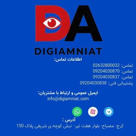
اطلاعات تماس:
تماس:
32800032
026
تماس:
09204030870
تماس:
09204030837
پشتیبانی فنی:
09204030838
ایمیل عمومی و ارتباط با مشتریان:
info@digiamniat.com
آدرس :
کرج- مصباح- بلوار هفت تیر- نبش کوچه ی شریفی پلاک 150