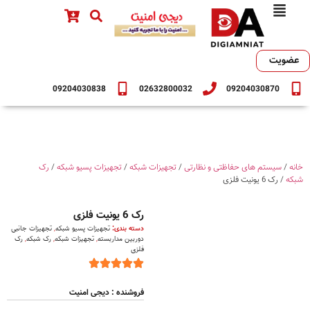
عضویت
09204030838
02632800032
09204030870
خانه
/
سیستم های حفاظتی و نظارتی
/
تجهیزات شبکه
/
تجهیزات پسیو شبکه
/
رک
شبکه
/ رک 6 یونیت فلزی
رک 6 یونیت فلزی
دسته بندی:
تجهیزات پسیو شبکه
,
تجهیزات جانبی
دوربین مداربسته
,
تجهیزات شبکه
,
رک شبکه
,
رک
فلزی
فروشنده : دیجی امنیت