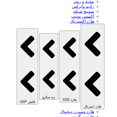
مودم و روتر
رادیو وایرلس
سوییچ شبکه
اکسس پوینت
هارد اکسترنال
رم میکرو
هارد SSD
فلش USP
هارد اینترنال
هارد وسترن دیجیتال
هارد سیگیت