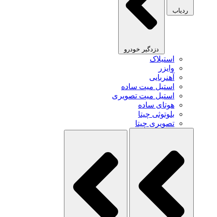
ردیاب
دزدگیر خودرو
استیلاک
وایزر
آهنربایی
استیل میت ساده
استیل میت تصویری
هوتای ساده
بلوتوثی چیتا
تصویری چیتا