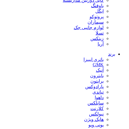
کابل دوربین مداربسته
باوفنگ
ایگل
پروتوکو
سیماران
لوازم جانبی جک
تسلا
زیتکس
آریا
برند
باتری ایبیزا
GMK
آنیک
بایترون
برایتون
پارادوکس
تیاندی
داهوا
سایلکس
کلارنت
نیولکس
هایک ویژن
یونی ویو