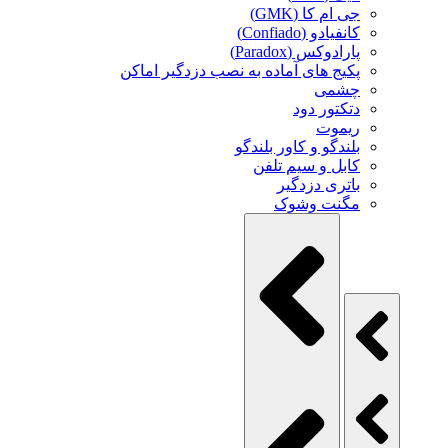
جی ام کا (GMK)
کانفیادو (Confiado)
پارادوکس (Paradox)
پکیج های آماده به نصب دزدگیر اماکن
چشمی
دتکتور دود
ریموت
بلندگو و کاور بلندگو
کابل و سیم تلفن
باتری دزدگیر
مگنت وشوک