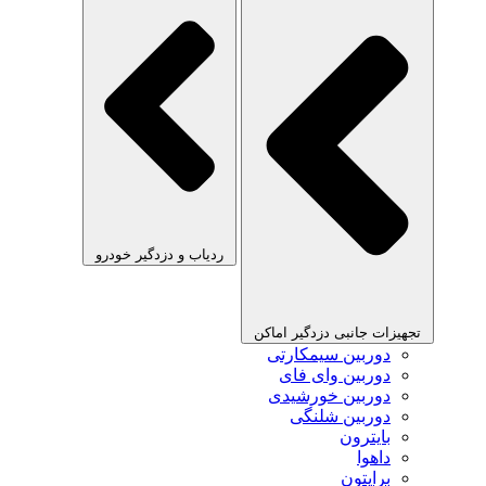
ردیاب و دزدگیر خودرو
تجهیزات جانبی دزدگیر اماکن
دوربین سیمکارتی
دوربین وای فای
دوربین خورشیدی
دوربین شلنگی
بایترون
داهوا
برایتون