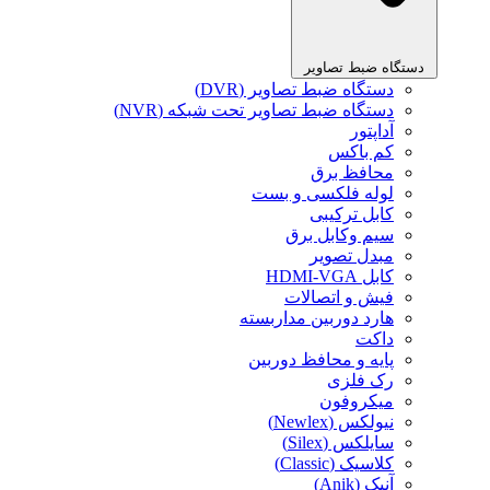
دستگاه ضبط تصاویر
دستگاه ضبط تصاویر (DVR)
دستگاه ضبط تصاویر تحت شبکه (NVR)
آداپتور
کم باکس
محافظ برق
لوله فلکسی و بست
کابل ترکیبی
سیم وکابل برق
مبدل تصویر
کابل HDMI-VGA
فیش و اتصالات
هارد دوربین مداربسته
داکت
پایه و محافظ دوربین
رک فلزی
میکروفون
نیولکس (Newlex)
سایلکس (Silex)
کلاسیک (Classic)
آنیک (Anik)