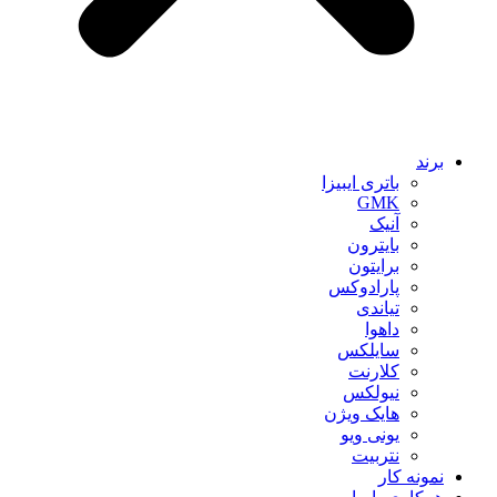
برند
باتری ایبیزا
GMK
آنیک
بایترون
برایتون
پارادوکس
تیاندی
داهوا
سایلکس
کلارنت
نیولکس
هایک ویژن
یونی ویو
نتربیت
نمونه کار