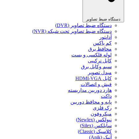
دستگاه ضبط تصاویر
دستگاه ضبط تصاویر (DVR)
دستگاه ضبط تصاویر تحت شبکه (NVR)
آداپتور
کم باکس
محافظ برق
لوله فلکسی و بست
کابل ترکیبی
سیم وکابل برق
مبدل تصویر
کابل HDMI-VGA
فیش و اتصالات
هارد دوربین مداربسته
داکت
پایه و محافظ دوربین
رک فلزی
میکروفون
نیولکس (Newlex)
سایلکس (Silex)
کلاسیک (Classic)
آنیک (Anik)