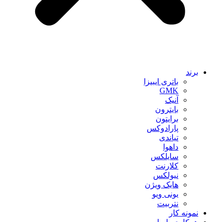
برند
باتری ایبیزا
GMK
آنیک
بایترون
برایتون
پارادوکس
تیاندی
داهوا
سایلکس
کلارنت
نیولکس
هایک ویژن
یونی ویو
نتربیت
نمونه کار