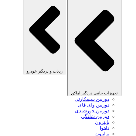
ردیاب و دزدگیر خودرو
تجهیزات جانبی دزدگیر اماکن
دوربین سیمکارتی
دوربین وای فای
دوربین خورشیدی
دوربین شلنگی
بایترون
داهوا
برایتون