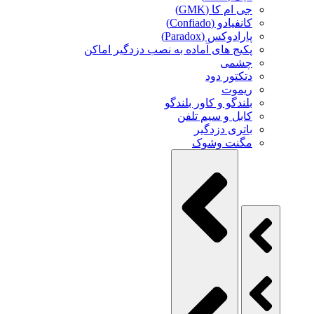
جی ام کا (GMK)
کانفیادو (Confiado)
پارادوکس (Paradox)
پکیج های آماده به نصب دزدگیر اماکن
چشمی
دتکتور دود
ریموت
بلندگو و کاور بلندگو
کابل و سیم تلفن
باتری دزدگیر
مگنت وشوک