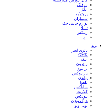
کابل دوربین مداربسته
باوفنگ
ایگل
پروتوکو
سیماران
لوازم جانبی جک
تسلا
زیتکس
آریا
برند
باتری ایبیزا
GMK
آنیک
بایترون
برایتون
پارادوکس
تیاندی
داهوا
سایلکس
کلارنت
نیولکس
هایک ویژن
یونی ویو