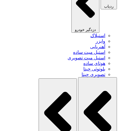
ردیاب
دزدگیر خودرو
استیلاک
وایزر
آهنربایی
استیل میت ساده
استیل میت تصویری
هوتای ساده
بلوتوثی چیتا
تصویری چیتا