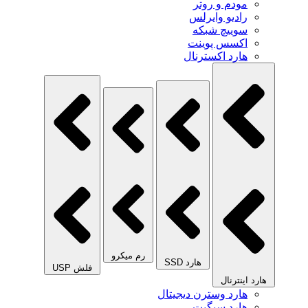
مودم و روتر
رادیو وایرلس
سوییچ شبکه
اکسس پوینت
هارد اکسترنال
رم میکرو
هارد SSD
فلش USP
هارد اینترنال
هارد وسترن دیجیتال
هارد سیگیت