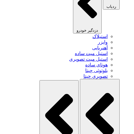
ردیاب
دزدگیر خودرو
استیلاک
وایزر
آهنربایی
استیل میت ساده
استیل میت تصویری
هوتای ساده
بلوتوثی چیتا
تصویری چیتا