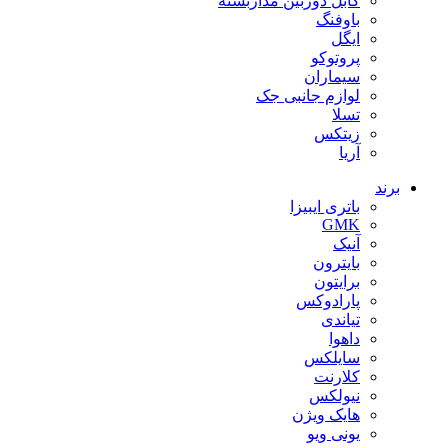
کابل دوربین مداربسته
باوفنگ
ایگل
پروتوکو
سیماران
لوازم جانبی جک
تسلا
زیتکس
آریا
برند
باتری ایبیزا
GMK
آنیک
بایترون
برایتون
پارادوکس
تیاندی
داهوا
سایلکس
کلارنت
نیولکس
هایک ویژن
یونی ویو