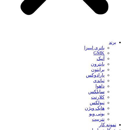
برند
باتری ایبیزا
GMK
آنیک
بایترون
برایتون
پارادوکس
تیاندی
داهوا
سایلکس
کلارنت
نیولکس
هایک ویژن
یونی ویو
نتربیت
نمونه کار