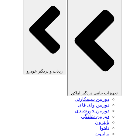
ردیاب و دزدگیر خودرو
تجهیزات جانبی دزدگیر اماکن
دوربین سیمکارتی
دوربین وای فای
دوربین خورشیدی
دوربین شلنگی
بایترون
داهوا
برایتون