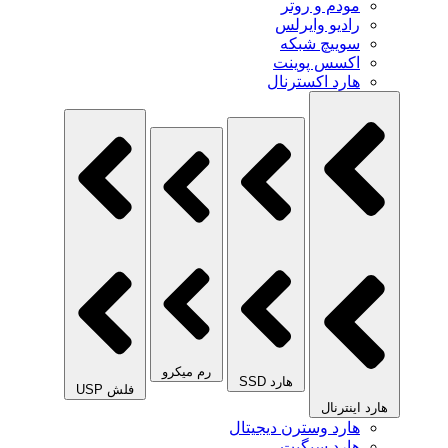
مودم و روتر
رادیو وایرلس
سوییچ شبکه
اکسس پوینت
هارد اکسترنال
رم میکرو
هارد SSD
فلش USP
هارد اینترنال
هارد وسترن دیجیتال
هارد سیگیت