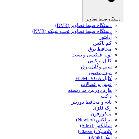
دستگاه ضبط تصاویر
دستگاه ضبط تصاویر (DVR)
دستگاه ضبط تصاویر تحت شبکه (NVR)
آداپتور
کم باکس
محافظ برق
لوله فلکسی و بست
کابل ترکیبی
سیم وکابل برق
مبدل تصویر
کابل HDMI-VGA
فیش و اتصالات
هارد دوربین مداربسته
داکت
پایه و محافظ دوربین
رک فلزی
میکروفون
نیولکس (Newlex)
سایلکس (Silex)
کلاسیک (Classic)
آنیک (Anik)