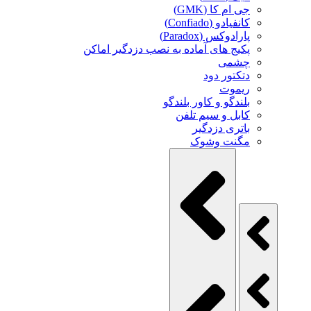
جی ام کا (GMK)
کانفیادو (Confiado)
پارادوکس (Paradox)
پکیج های آماده به نصب دزدگیر اماکن
چشمی
دتکتور دود
ریموت
بلندگو و کاور بلندگو
کابل و سیم تلفن
باتری دزدگیر
مگنت وشوک