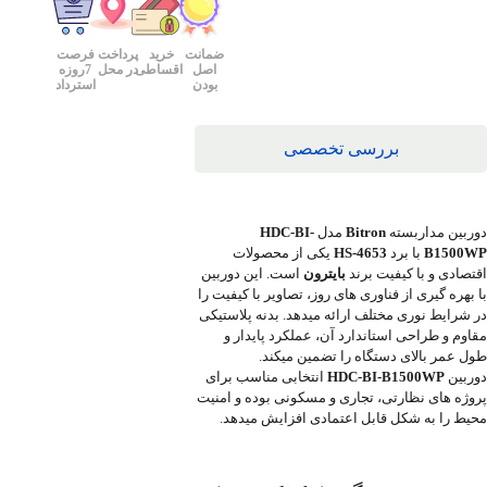
ضمانت
خرید
پرداخت
فرصت
اصل
اقساطی
در محل
7روزه
بودن
استرداد
بررسی تخصصی
دوربین مداربسته
Bitron
مدل
HDC-BI-
B1500WP
با برد
4653-HS
یکی از محصولات
اقتصادی و با کیفیت برند
بایترون
است. این دوربین
با بهره گیری از فناوری های روز، تصاویر با کیفیت را
در شرایط نوری مختلف ارائه میدهد. بدنه پلاستیکی
مقاوم و طراحی استاندارد آن، عملکرد پایدار و
طول عمر بالای دستگاه را تضمین میکند.
دوربین
HDC-BI-B1500WP
انتخابی مناسب برای
پروژه های نظارتی، تجاری و مسکونی بوده و امنیت
محیط را به شکل قابل اعتمادی افزایش میدهد.