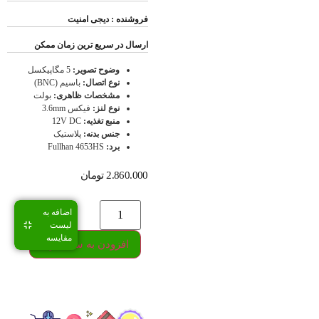
فروشنده : دیجی امنیت
ارسال در سریع ترین زمان ممکن
وضوح تصویر:
5 مگاپیکسل
نوع اتصال:
باسیم (BNC)
مشخصات ظاهری:
بولت
نوع لنز:
فیکس 3.6mm
منبع تغذیه:
12V DC
جنس بدنه:
پلاستیک
برد:
Fullhan 4653HS
2.860.000
تومان
اضافه به
لیست
مقایسه
افزودن به سبد خرید