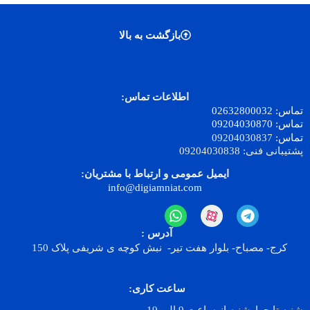
بازگشت به بالا
اطلاعات تماس:
تماس:
32800032
026
تماس:
09204030870
تماس:
09204030837
پشتیبانی فنی:
09204030838
ایمیل عمومی و ارتباط با مشتریان:
info@digiamniat.com
آدرس :
کرج- مصباح- بلوار هفت تیر- نبش کوچه ی شریفی پلاک 150
ساعت کاری: