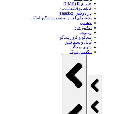
جی ام کا (GMK)
کانفیادو (Confiado)
پارادوکس (Paradox)
پکیج های آماده به نصب دزدگیر اماکن
چشمی
دتکتور دود
ریموت
بلندگو و کاور بلندگو
کابل و سیم تلفن
باتری دزدگیر
مگنت وشوک