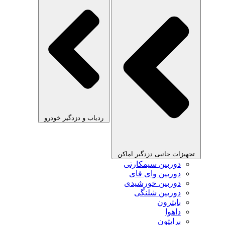
ردیاب و دزدگیر خودرو
تجهیزات جانبی دزدگیر اماکن
دوربین سیمکارتی
دوربین وای فای
دوربین خورشیدی
دوربین شلنگی
بایترون
داهوا
برایتون