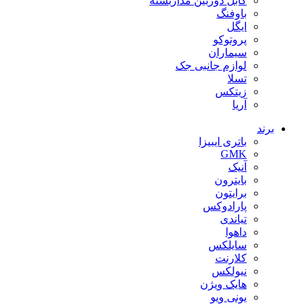
کابل دوربین مداربسته
باوفنگ
ایگل
پروتوکو
سیماران
لوازم جانبی جک
تسلا
زیتکس
آریا
برند
باتری ایبیزا
GMK
آنیک
بایترون
برایتون
پارادوکس
تیاندی
داهوا
سایلکس
کلارنت
نیولکس
هایک ویژن
یونی ویو