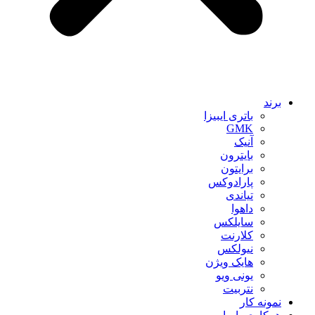
برند
باتری ایبیزا
GMK
آنیک
بایترون
برایتون
پارادوکس
تیاندی
داهوا
سایلکس
کلارنت
نیولکس
هایک ویژن
یونی ویو
نتربیت
نمونه کار