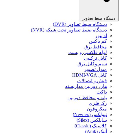
دستگاه ضبط تصاویر
دستگاه ضبط تصاویر (DVR)
دستگاه ضبط تصاویر تحت شبکه (NVR)
آداپتور
کم باکس
محافظ برق
لوله فلکسی و بست
کابل ترکیبی
سیم وکابل برق
مبدل تصویر
کابل HDMI-VGA
فیش و اتصالات
هارد دوربین مداربسته
داکت
پایه و محافظ دوربین
رک فلزی
میکروفون
نیولکس (Newlex)
سایلکس (Silex)
کلاسیک (Classic)
آنیک (Anik)