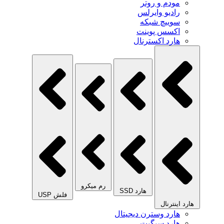
مودم و روتر
رادیو وایرلس
سوییچ شبکه
اکسس پوینت
هارد اکسترنال
رم میکرو
هارد SSD
فلش USP
هارد اینترنال
هارد وسترن دیجیتال
هارد سیگیت