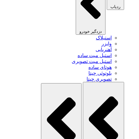
ردیاب
دزدگیر خودرو
استیلاک
وایزر
آهنربایی
استیل میت ساده
استیل میت تصویری
هوتای ساده
بلوتوثی چیتا
تصویری چیتا