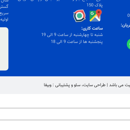
سال ف
پلاک 150
گستره
سریع)
0
اولیه
ریان:
ساعت کاری:
شنبه تا چهارشنبه از ساعت 9 الی 19
پنجشنبه ها از ساعت 9 الی 18
یت
می باشد |
طراحی سایت
،
سئو
و پشتیبانی :
وبیفا