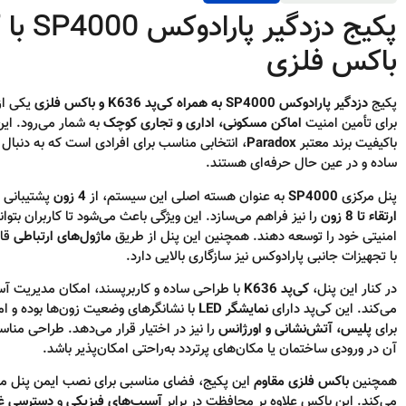
باکس فلزی
پکیج
دزدگیر پارادوکس SP4000 به همراه کی‌پد K636 و باکس فلزی
یکی از
برای تأمین امنیت
اماکن مسکونی، اداری و تجاری کوچک
به شمار می‌رود. این
باکیفیت برند معتبر
Paradox
، انتخابی مناسب برای افرادی است که به دنبال
ساده و در عین حال حرفه‌ای هستند.
پنل مرکزی
SP4000
به عنوان هسته اصلی این سیستم، از
4 زون
پشتیبانی م
ارتقاء تا 8 زون
را نیز فراهم می‌سازد. این ویژگی باعث می‌شود تا کاربران بتوا
امنیتی خود را توسعه دهند. همچنین این پنل از طریق
ماژول‌های ارتباطی
قا
با تجهیزات جانبی پارادوکس نیز سازگاری بالایی دارد.
در کنار این پنل،
کی‌پد K636
با طراحی ساده و کاربرپسند، امکان مدیریت آسا
می‌کند. این کی‌پد دارای
نمایشگر LED
با نشانگرهای وضعیت زون‌ها بوده و ا
برای
پلیس، آتش‌نشانی و اورژانس
را نیز در اختیار قرار می‌دهد. طراحی من
آن در ورودی ساختمان یا مکان‌های پرتردد به‌راحتی امکان‌پذیر باشد.
همچنین
باکس فلزی مقاوم
این پکیج، فضای مناسبی برای نصب ایمن پنل مرک
می‌کند. این باکس علاوه بر محافظت در برابر
آسیب‌های فیزیکی
و
دسترسی غی