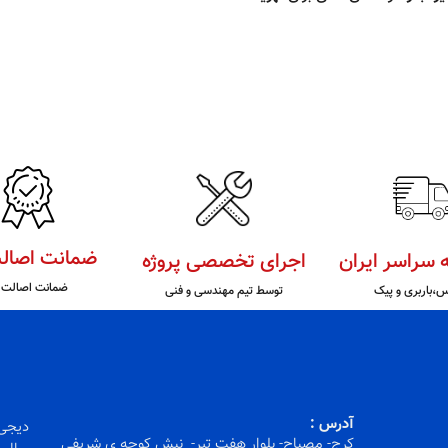
ضمانت اصالت
ه سراسر ایران
اجرای تخصصی پروژه
ضمانت اصالت ک
س،باربری و پیک
توسط تیم مهندسی و فنی
آدرس :
کرج- مصباح- بلوار هفت تیر- نبش کوچه ی شریفی