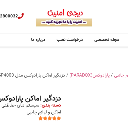
32800032
مجله تخصصی
درخواست نصب
درباره ما
م جانبی
/
پارادوکس(PARADOX)
/ دزدگیر اماکن پارادوکس مدل SP4000
دزدگیر اماکن پارادوکس مدل
دسته بندی:
سیستم های حفاظتی و 
اماکن و لوازم جانبی