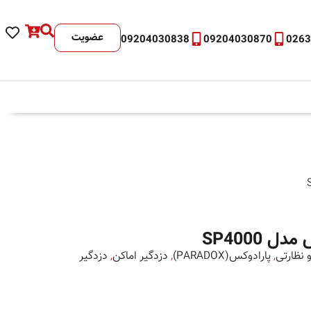
عضویت
09204030838
09204030870
026
 SP4000
نظارتی
,
پارادوکس(PARADOX)
,
دزدگیر اماکن
,
دزدگیر