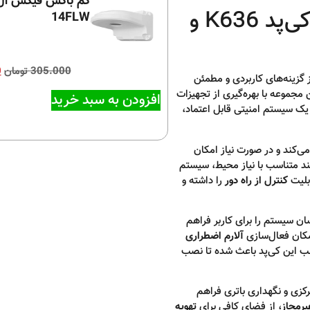
پکیج دزدگیر پارادوکس SP4000 با کی‌پد K636 و
14FLW
305.000
تومان
0
 گزینه‌های کاربردی و مطمئن
 مجموعه با بهره‌گیری از تجهیزات
افزودن به سبد خرید
 یک سیستم امنیتی قابل اعتماد،
ی‌کند و در صورت نیاز امکان
نند متناسب با نیاز محیط، سیستم
بلیت
کنترل از راه دور
را داشته و
ن سیستم را برای کاربر فراهم
مکان فعال‌سازی
آلارم اضطراری
اسب این کی‌پد باعث شده تا نصب
زی و نگهداری باتری فراهم
رمجاز
، از فضای کافی برای
تهویه