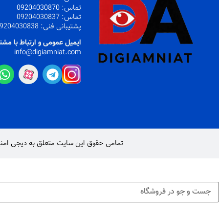
تماس:
09204030870
تماس:
09204030837
پشتیبانی فنی:
9204030838
ایمیل عمومی و ارتباط با مشت
info@digiamniat.com
تمامی حقوق این سایت متعلق به
دیجی امن