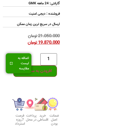
گارانتی: 24 ماهه GMK
فروشنده : دیجی امنیت
ارسال در سریع ترین زمان ممکن
21.050.000
تومان
19.870.000
تومان
اضافه به
لیست
مقایسه
افزودن به سبد خرید
ضمانت
خرید
پرداخت
فرصت
اصل
اقساطی
در محل
7روزه
بودن
استرداد