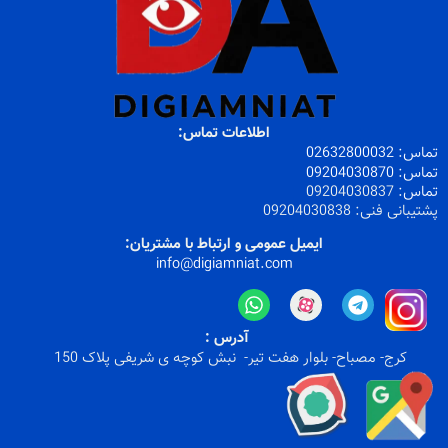
اطلاعات تماس:
تماس:
32800032
026
تماس:
09204030870
تماس:
09204030837
پشتیبانی فنی:
09204030838
ایمیل عمومی و ارتباط با مشتریان:
info@digiamniat.com
آدرس :
کرج- مصباح- بلوار هفت تیر- نبش کوچه ی شریفی پلاک 150