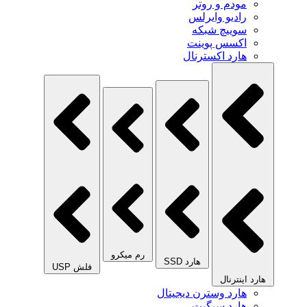
مودم و روتر
رادیو وایرلس
سوییچ شبکه
اکسس پوینت
هارد اکسترنال
رم میکرو
هارد SSD
فلش USP
هارد اینترنال
هارد وسترن دیجیتال
هارد سیگیت