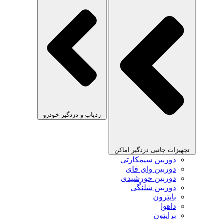
ردیاب و دزدگیر خودرو
تجهیزات جانبی دزدگیر اماکن
دوربین سیمکارتی
دوربین وای فای
دوربین خورشیدی
دوربین شلنگی
بایترون
داهوا
برایتون