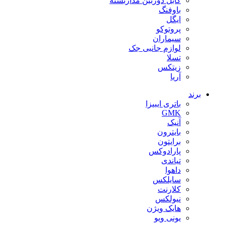
کابل دوربین مداربسته
باوفنگ
ایگل
پروتوکو
سیماران
لوازم جانبی جک
تسلا
زیتکس
آریا
برند
باتری ایبیزا
GMK
آنیک
بایترون
برایتون
پارادوکس
تیاندی
داهوا
سایلکس
کلارنت
نیولکس
هایک ویژن
یونی ویو