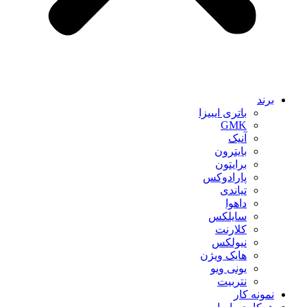
برند
باتری ایبیزا
GMK
آنیک
بایترون
برایتون
پارادوکس
تیاندی
داهوا
سایلکس
کلارنت
نیولکس
هایک ویژن
یونی ویو
نتربیت
نمونه کار