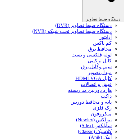
دستگاه ضبط تصاویر
دستگاه ضبط تصاویر (DVR)
دستگاه ضبط تصاویر تحت شبکه (NVR)
آداپتور
کم باکس
محافظ برق
لوله فلکسی و بست
کابل ترکیبی
سیم وکابل برق
مبدل تصویر
کابل HDMI-VGA
فیش و اتصالات
هارد دوربین مداربسته
داکت
پایه و محافظ دوربین
رک فلزی
میکروفون
نیولکس (Newlex)
سایلکس (Silex)
کلاسیک (Classic)
آنیک (Anik)