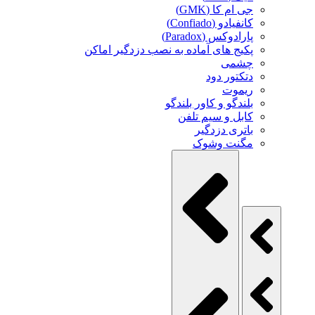
جی ام کا (GMK)
کانفیادو (Confiado)
پارادوکس (Paradox)
پکیج های آماده به نصب دزدگیر اماکن
چشمی
دتکتور دود
ریموت
بلندگو و کاور بلندگو
کابل و سیم تلفن
باتری دزدگیر
مگنت وشوک