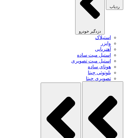
ردیاب
دزدگیر خودرو
استیلاک
وایزر
آهنربایی
استیل میت ساده
استیل میت تصویری
هوتای ساده
بلوتوثی چیتا
تصویری چیتا