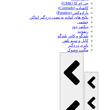
جی ام کا (GMK)
کانفیادو (Confiado)
پارادوکس (Paradox)
پکیج های آماده به نصب دزدگیر اماکن
چشمی
دتکتور دود
ریموت
بلندگو و کاور بلندگو
کابل و سیم تلفن
باتری دزدگیر
مگنت وشوک