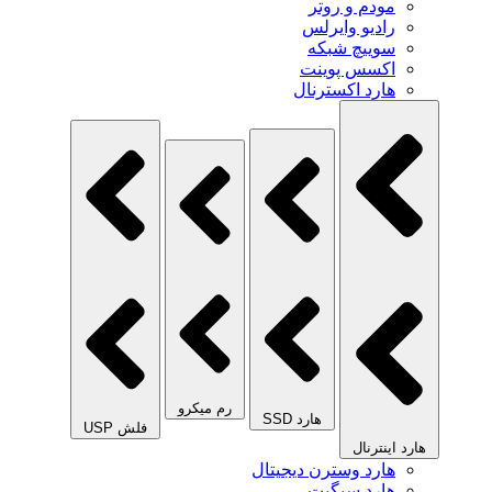
مودم و روتر
رادیو وایرلس
سوییچ شبکه
اکسس پوینت
هارد اکسترنال
رم میکرو
هارد SSD
فلش USP
هارد اینترنال
هارد وسترن دیجیتال
هارد سیگیت