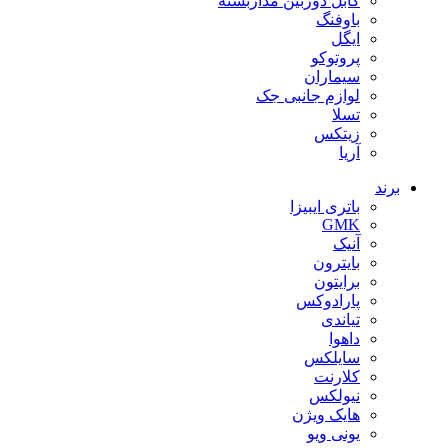
کابل دوربین مداربسته
باوفنگ
ایگل
پروتوکو
سیماران
لوازم جانبی جک
تسلا
زیتکس
آریا
برند
باتری ایبیزا
GMK
آنیک
بایترون
برایتون
پارادوکس
تیاندی
داهوا
سایلکس
کلارنت
نیولکس
هایک ویژن
یونی ویو