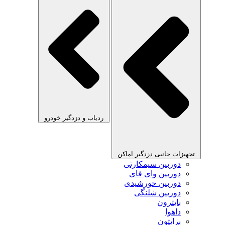
ردیاب و دزدگیر خودرو
تجهیزات جانبی دزدگیر اماکن
دوربین سیمکارتی
دوربین وای فای
دوربین خورشیدی
دوربین شلنگی
بایترون
داهوا
برایتون