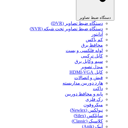
دستگاه ضبط تصاویر
دستگاه ضبط تصاویر (DVR)
دستگاه ضبط تصاویر تحت شبکه (NVR)
آداپتور
کم باکس
محافظ برق
لوله فلکسی و بست
کابل ترکیبی
سیم وکابل برق
مبدل تصویر
کابل HDMI-VGA
فیش و اتصالات
هارد دوربین مداربسته
داکت
پایه و محافظ دوربین
رک فلزی
میکروفون
نیولکس (Newlex)
سایلکس (Silex)
کلاسیک (Classic)
آنیک (Anik)