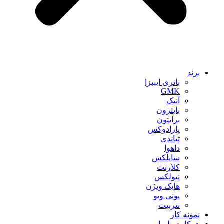
برند
باتری ایبیزا
GMK
آنیک
بایترون
برایتون
پارادوکس
تیاندی
داهوا
سایلکس
کلارنت
نیولکس
هایک ویژن
یونی ویو
نتربیت
نمونه کار