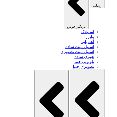
ردیاب
دزدگیر خودرو
استیلاک
وایزر
آهنربایی
استیل میت ساده
استیل میت تصویری
هوتای ساده
بلوتوثی چیتا
تصویری چیتا