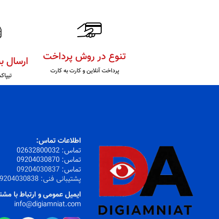
تنوع در روش پرداخت
ارسال ب
پرداخت آنلاین و کارت به کارت
تیپاک
اطلاعات تماس:
تماس:
32800032
026
تماس:
09204030870
تماس:
09204030837
پشتیبانی فنی:
9204030838
ایمیل عمومی و ارتباط با مشت
info@digiamniat.com