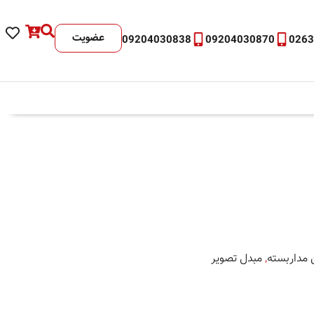
عضویت
09204030838
09204030870
026
 مداربسته
,
مبدل تصویر