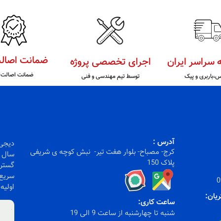
ضمانت اصالت
ه سراسر ایران
اجرای تخصصی پروژه
ضمانت اصالت ک
س،باربری و پیک
توسط تیم مهندسی و فنی
آدرس :
کرج- مصباح- بلوار هفت تیر- نبش کوچه ی شریفی
سال ف
پلاک 150
گستره
سریع)
0
اولیه
ریان:
ساعت کاری:
شنبه تا چهارشنبه از ساعت 9 الی 19