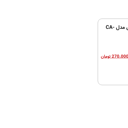
کم باکس فیکس ال مدل CA-
270.00
تومان