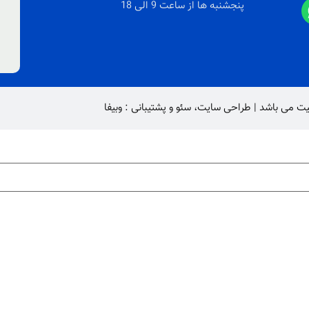
پنجشنبه ها از ساعت 9 الی 18
یت
می باشد |
طراحی سایت
،
سئو
و پشتیبانی :
وبیفا