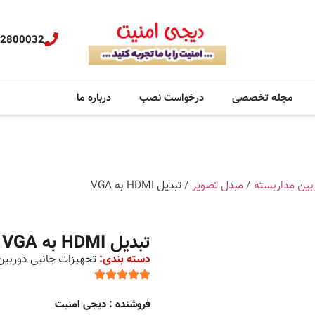
32800032
مجله تخصصی
درخواست نصب
درباره ما
بین مداربسته
/
مبدل تصویر
/ تبدیل HDMI به VGA
تبدیل HDMI به VGA
دسته بندی:
تجهیزات جانبی دوربین
فروشنده : دیجی امنیت