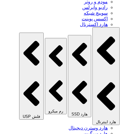
مودم و روتر
رادیو وایرلس
سوییچ شبکه
اکسس پوینت
هارد اکسترنال
رم میکرو
هارد SSD
فلش USP
هارد اینترنال
هارد وسترن دیجیتال
هارد سیگیت