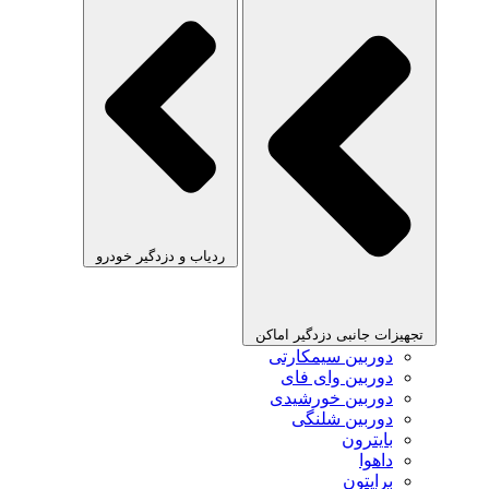
ردیاب و دزدگیر خودرو
تجهیزات جانبی دزدگیر اماکن
دوربین سیمکارتی
دوربین وای فای
دوربین خورشیدی
دوربین شلنگی
بایترون
داهوا
برایتون