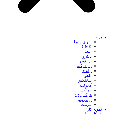
برند
باتری ایبیزا
GMK
آنیک
بایترون
برایتون
پارادوکس
تیاندی
داهوا
سایلکس
کلارنت
نیولکس
هایک ویژن
یونی ویو
نتربیت
نمونه کار