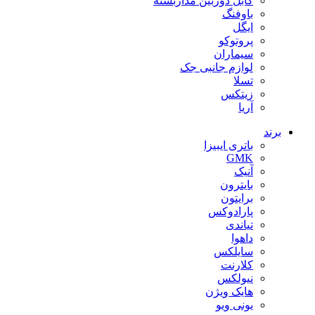
کابل دوربین مداربسته
باوفنگ
ایگل
پروتوکو
سیماران
لوازم جانبی جک
تسلا
زیتکس
آریا
برند
باتری ایبیزا
GMK
آنیک
بایترون
برایتون
پارادوکس
تیاندی
داهوا
سایلکس
کلارنت
نیولکس
هایک ویژن
یونی ویو