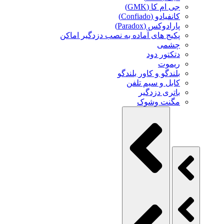
جی ام کا (GMK)
کانفیادو (Confiado)
پارادوکس (Paradox)
پکیج های آماده به نصب دزدگیر اماکن
چشمی
دتکتور دود
ریموت
بلندگو و کاور بلندگو
کابل و سیم تلفن
باتری دزدگیر
مگنت وشوک