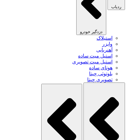
ردیاب
دزدگیر خودرو
استیلاک
وایزر
آهنربایی
استیل میت ساده
استیل میت تصویری
هوتای ساده
بلوتوثی چیتا
تصویری چیتا