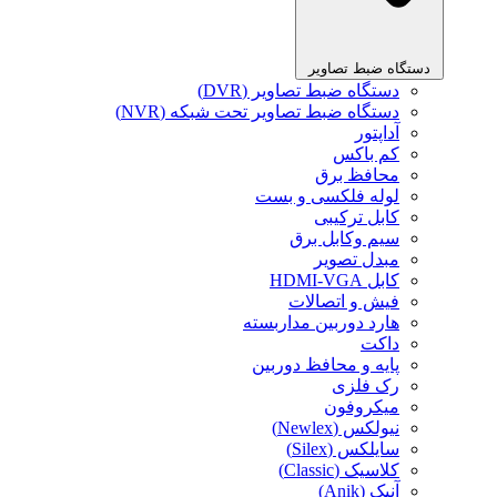
دستگاه ضبط تصاویر
دستگاه ضبط تصاویر (DVR)
دستگاه ضبط تصاویر تحت شبکه (NVR)
آداپتور
کم باکس
محافظ برق
لوله فلکسی و بست
کابل ترکیبی
سیم وکابل برق
مبدل تصویر
کابل HDMI-VGA
فیش و اتصالات
هارد دوربین مداربسته
داکت
پایه و محافظ دوربین
رک فلزی
میکروفون
نیولکس (Newlex)
سایلکس (Silex)
کلاسیک (Classic)
آنیک (Anik)