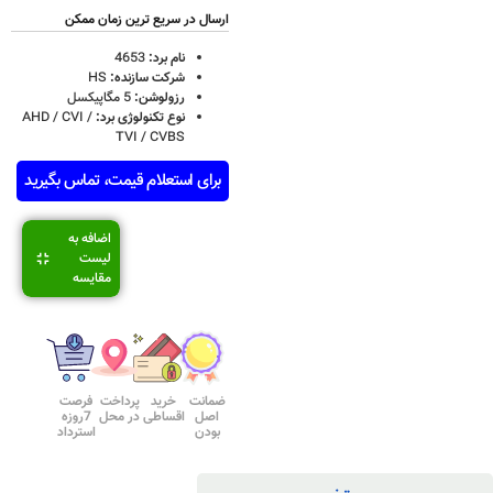
ارسال در سریع ترین زمان ممکن
نام برد:
4653
شرکت سازنده:
HS
رزولوشن:
5 مگاپیکسل
نوع تکنولوژی برد:
AHD / CVI /
TVI / CVBS
برای استعلام قیمت، تماس بگیرید
اضافه به
لیست
مقایسه
ضمانت
خرید
پرداخت
فرصت
اصل
اقساطی
در محل
7روزه
بودن
استرداد