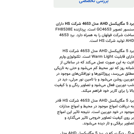
بررسی تخصصی
برد 5 مگاپیکسل AHD مدل 4653 شرکت HS
دارای
سنسور تصویر GC4653 است. پردازنده FH8538E
ساخت شرکت فولهان را به همراه دارد. برد 4653
AHD تولید شرکت HS است.
برد 5 مگاپیکسل AHD مدل 4653 شرکت HS
دارای قابلیت Warm Light است. تکنولوژی وارم
لایت به این صورت عمل می‌کند که در ساعاتی از
شبانه روز که نور محیط کم می‌شود و حتی به تاریکی
مطلق می‌رسد، پروژکتورها و نورافکن‌های موجود در
دوربین روشن می‌شود و با تامین نور مرئی، دید در
شب دوربین فعال می‌شود و تصاویر رنگی و با کیفیت
بالا را برای کاربر خود فراهم میکند.
برد 5 مگاپیکسل AHD مدل 4653 شرکت HS قادر
به دریافت امواج موجود در محیط و امواج مدارات
موجود در خود دوربین است. نتیجه تاثیر این امواج
بر روی کیفیت تصاویر خروجی تاثیر می‌گذارد و
تصاویر برفکی و تار دیده می‌شوند.
ویژگی دیگری که در برد 5 مگاپیکسل AHD مدل