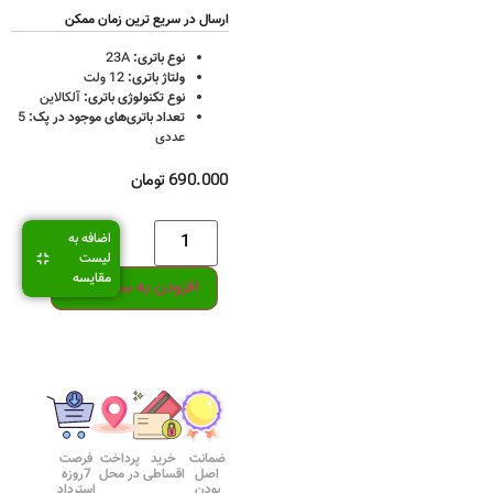
ارسال در سریع ترین زمان ممکن
نوع باتری:
23A
ولتاژ باتری:
12 ولت
نوع تکنولوژی باتری:
آلکالاین
تعداد باتری‌های موجود در پک:
5
عددی
690.000
تومان
اضافه به
لیست
مقایسه
افزودن به سبد خرید
ضمانت
خرید
پرداخت
فرصت
اصل
اقساطی
در محل
7روزه
بودن
استرداد