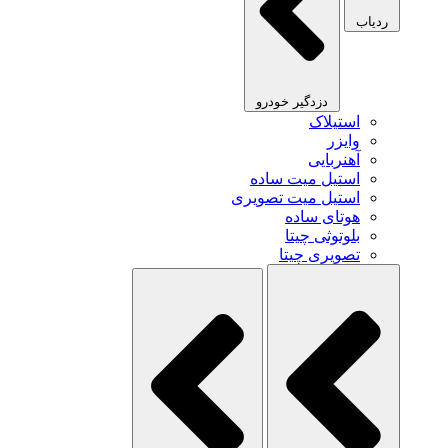
ردیاب
دزدگیر خودرو
استیلاک
وایزر
آهنربایی
استیل میت ساده
استیل میت تصویری
هوتای ساده
بلوتوثی چیتا
تصویری چیتا