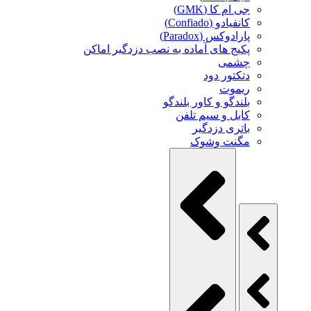
جی ام کا (GMK)
کانفیادو (Confiado)
پارادوکس (Paradox)
پکیج های آماده به نصب دزدگیر اماکن
چشمی
دتکتور دود
ریموت
بلندگو و کاور بلندگو
کابل و سیم تلفن
باتری دزدگیر
مگنت وشوک