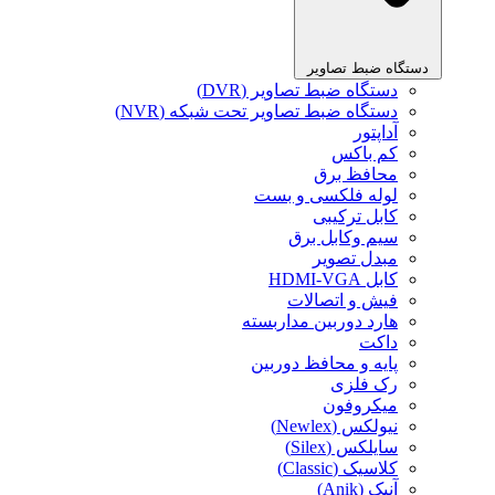
دستگاه ضبط تصاویر
دستگاه ضبط تصاویر (DVR)
دستگاه ضبط تصاویر تحت شبکه (NVR)
آداپتور
کم باکس
محافظ برق
لوله فلکسی و بست
کابل ترکیبی
سیم وکابل برق
مبدل تصویر
کابل HDMI-VGA
فیش و اتصالات
هارد دوربین مداربسته
داکت
پایه و محافظ دوربین
رک فلزی
میکروفون
نیولکس (Newlex)
سایلکس (Silex)
کلاسیک (Classic)
آنیک (Anik)