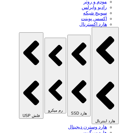
مودم و روتر
رادیو وایرلس
سوییچ شبکه
اکسس پوینت
هارد اکسترنال
رم میکرو
هارد SSD
فلش USP
هارد اینترنال
هارد وسترن دیجیتال
هارد سیگیت