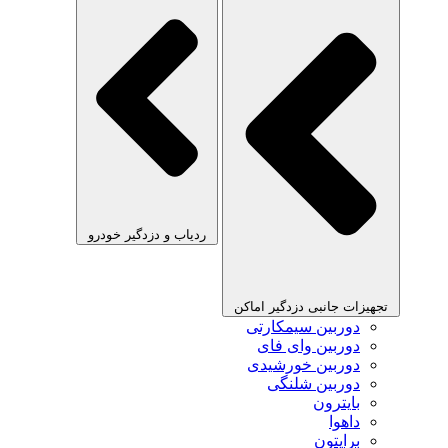
ردیاب و دزدگیر خودرو
تجهیزات جانبی دزدگیر اماکن
دوربین سیمکارتی
دوربین وای فای
دوربین خورشیدی
دوربین شلنگی
بایترون
داهوا
برایتون