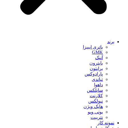
برند
باتری ایبیزا
GMK
آنیک
بایترون
برایتون
پارادوکس
تیاندی
داهوا
سایلکس
کلارنت
نیولکس
هایک ویژن
یونی ویو
نتربیت
نمونه کار