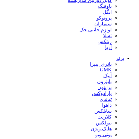
کابل دوربین مداربسته
باوفنگ
ایگل
پروتوکو
سیماران
لوازم جانبی جک
تسلا
زیتکس
آریا
برند
باتری ایبیزا
GMK
آنیک
بایترون
برایتون
پارادوکس
تیاندی
داهوا
سایلکس
کلارنت
نیولکس
هایک ویژن
یونی ویو