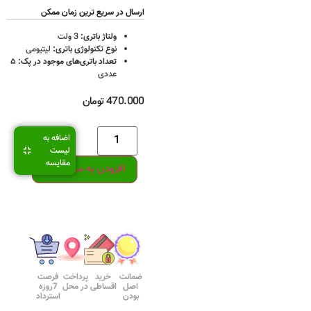
ارسال در سریع ترین زمان ممکن
ولتاژ باتری:
3 ولت
نوع تکنولوژی باتری:
لیتیومی
تعداد باتری‌های موجود در پک:
۵
عددی
470.000
تومان
اضافه به
لیست
مقایسه
افزودن به سبد خرید
ضمانت
خرید
پرداخت
فرصت
اصل
اقساطی
در محل
7روزه
بودن
استرداد