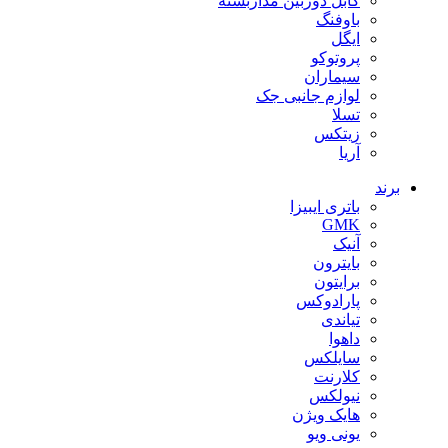
کابل دوربین مداربسته
باوفنگ
ایگل
پروتوکو
سیماران
لوازم جانبی جک
تسلا
زیتکس
آریا
برند
باتری ایبیزا
GMK
آنیک
بایترون
برایتون
پارادوکس
تیاندی
داهوا
سایلکس
کلارنت
نیولکس
هایک ویژن
یونی ویو