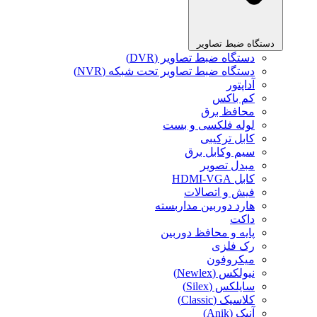
دستگاه ضبط تصاویر
دستگاه ضبط تصاویر (DVR)
دستگاه ضبط تصاویر تحت شبکه (NVR)
آداپتور
کم باکس
محافظ برق
لوله فلکسی و بست
کابل ترکیبی
سیم وکابل برق
مبدل تصویر
کابل HDMI-VGA
فیش و اتصالات
هارد دوربین مداربسته
داکت
پایه و محافظ دوربین
رک فلزی
میکروفون
نیولکس (Newlex)
سایلکس (Silex)
کلاسیک (Classic)
آنیک (Anik)