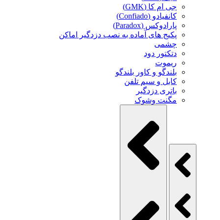
جی ام کا (GMK)
کانفیادو (Confiado)
پارادوکس (Paradox)
پکیج های آماده به نصب دزدگیر اماکن
چشمی
دتکتور دود
ریموت
بلندگو و کاور بلندگو
کابل و سیم تلفن
باتری دزدگیر
مگنت وشوک