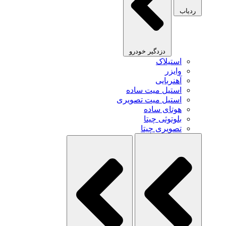
ردیاب
دزدگیر خودرو
استیلاک
وایزر
آهنربایی
استیل میت ساده
استیل میت تصویری
هوتای ساده
بلوتوثی چیتا
تصویری چیتا