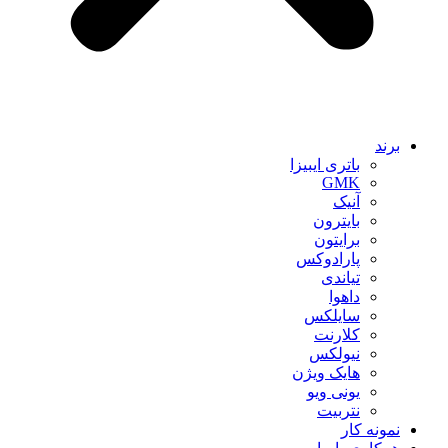
برند
باتری ایبیزا
GMK
آنیک
بایترون
برایتون
پارادوکس
تیاندی
داهوا
سایلکس
کلارنت
نیولکس
هایک ویژن
یونی ویو
نتربیت
نمونه کار