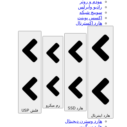
مودم و روتر
رادیو وایرلس
سوییچ شبکه
اکسس پوینت
هارد اکسترنال
رم میکرو
هارد SSD
فلش USP
هارد اینترنال
هارد وسترن دیجیتال
هارد سیگیت