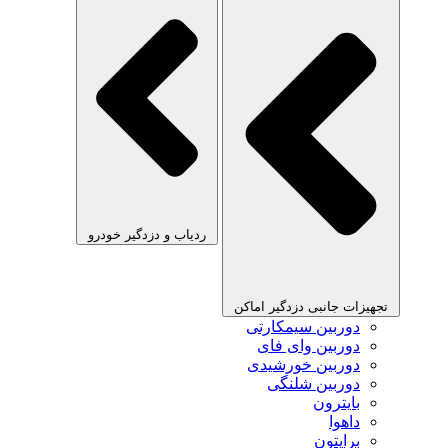
ردیاب و دزدگیر خودرو
تجهیزات جانبی دزدگیر اماکن
دوربین سیمکارتی
دوربین وای فای
دوربین خورشیدی
دوربین شلنگی
بایترون
داهوا
برایتون