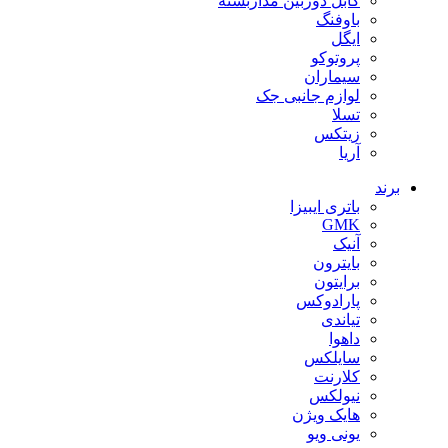
کابل دوربین مداربسته
باوفنگ
ایگل
پروتوکو
سیماران
لوازم جانبی جک
تسلا
زیتکس
آریا
برند
باتری ایبیزا
GMK
آنیک
بایترون
برایتون
پارادوکس
تیاندی
داهوا
سایلکس
کلارنت
نیولکس
هایک ویژن
یونی ویو