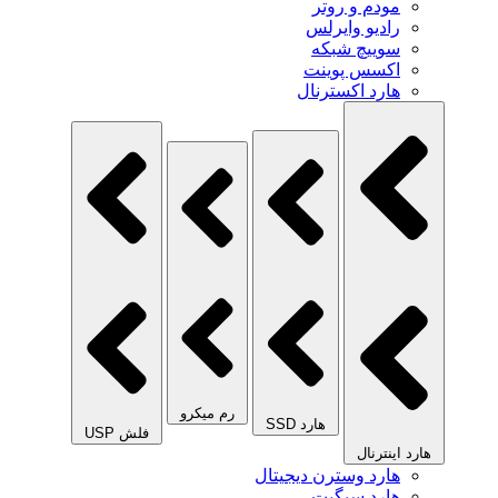
مودم و روتر
رادیو وایرلس
سوییچ شبکه
اکسس پوینت
هارد اکسترنال
رم میکرو
هارد SSD
فلش USP
هارد اینترنال
هارد وسترن دیجیتال
هارد سیگیت