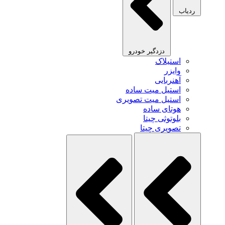
ردیاب
دزدگیر خودرو
استیلاک
وایزر
آهنربایی
استیل میت ساده
استیل میت تصویری
هوتای ساده
بلوتوثی چیتا
تصویری چیتا