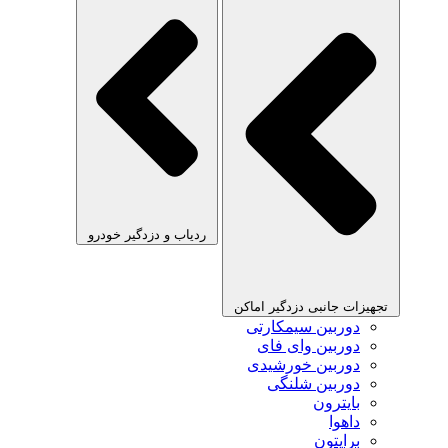
ردیاب و دزدگیر خودرو
تجهیزات جانبی دزدگیر اماکن
دوربین سیمکارتی
دوربین وای فای
دوربین خورشیدی
دوربین شلنگی
بایترون
داهوا
برایتون