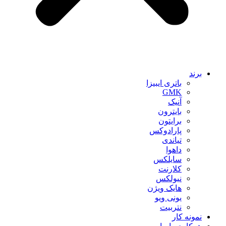
برند
باتری ایبیزا
GMK
آنیک
بایترون
برایتون
پارادوکس
تیاندی
داهوا
سایلکس
کلارنت
نیولکس
هایک ویژن
یونی ویو
نتربیت
نمونه کار