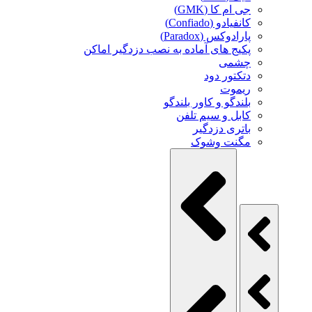
جی ام کا (GMK)
کانفیادو (Confiado)
پارادوکس (Paradox)
پکیج های آماده به نصب دزدگیر اماکن
چشمی
دتکتور دود
ریموت
بلندگو و کاور بلندگو
کابل و سیم تلفن
باتری دزدگیر
مگنت وشوک