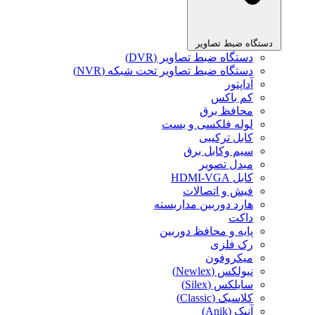
دستگاه ضبط تصاویر
دستگاه ضبط تصاویر (DVR)
دستگاه ضبط تصاویر تحت شبکه (NVR)
آداپتور
کم باکس
محافظ برق
لوله فلکسی و بست
کابل ترکیبی
سیم وکابل برق
مبدل تصویر
کابل HDMI-VGA
فیش و اتصالات
هارد دوربین مداربسته
داکت
پایه و محافظ دوربین
رک فلزی
میکروفون
نیولکس (Newlex)
سایلکس (Silex)
کلاسیک (Classic)
آنیک (Anik)