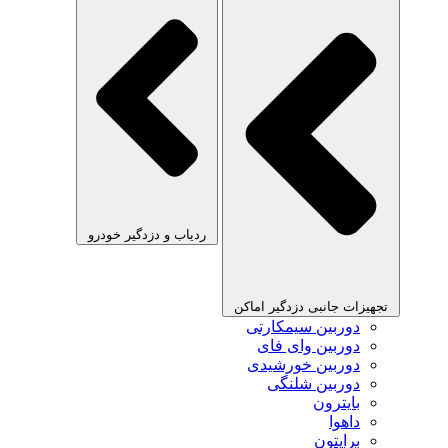
ردیاب و دزدگیر خودرو
تجهیزات جانبی دزدگیر اماکن
دوربین سیمکارتی
دوربین وای فای
دوربین خورشیدی
دوربین شلنگی
بایترون
داهوا
برایتون