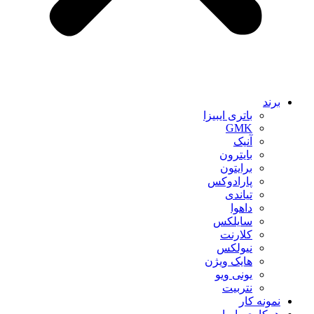
برند
باتری ایبیزا
GMK
آنیک
بایترون
برایتون
پارادوکس
تیاندی
داهوا
سایلکس
کلارنت
نیولکس
هایک ویژن
یونی ویو
نتربیت
نمونه کار