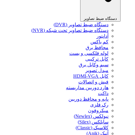
دستگاه ضبط تصاویر
دستگاه ضبط تصاویر (DVR)
دستگاه ضبط تصاویر تحت شبکه (NVR)
آداپتور
کم باکس
محافظ برق
لوله فلکسی و بست
کابل ترکیبی
سیم وکابل برق
مبدل تصویر
کابل HDMI-VGA
فیش و اتصالات
هارد دوربین مداربسته
داکت
پایه و محافظ دوربین
رک فلزی
میکروفون
نیولکس (Newlex)
سایلکس (Silex)
کلاسیک (Classic)
آنیک (Anik)