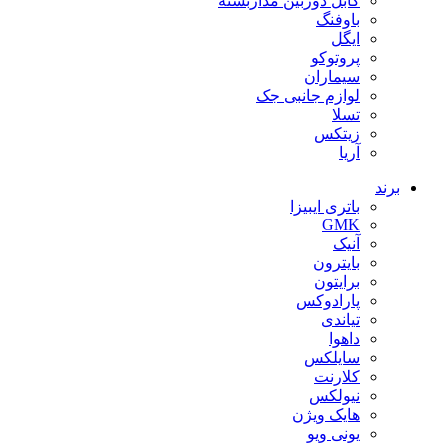
کابل دوربین مداربسته
باوفنگ
ایگل
پروتوکو
سیماران
لوازم جانبی جک
تسلا
زیتکس
آریا
برند
باتری ایبیزا
GMK
آنیک
بایترون
برایتون
پارادوکس
تیاندی
داهوا
سایلکس
کلارنت
نیولکس
هایک ویژن
یونی ویو