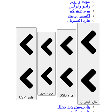
مودم و روتر
رادیو وایرلس
سوییچ شبکه
اکسس پوینت
هارد اکسترنال
رم میکرو
هارد SSD
فلش USP
هارد اینترنال
هارد وسترن دیجیتال
هارد سیگیت