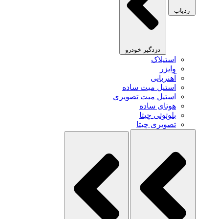
ردیاب
دزدگیر خودرو
استیلاک
وایزر
آهنربایی
استیل میت ساده
استیل میت تصویری
هوتای ساده
بلوتوثی چیتا
تصویری چیتا