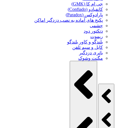
جی ام کا (GMK)
کانفیادو (Confiado)
پارادوکس (Paradox)
پکیج های آماده به نصب دزدگیر اماکن
چشمی
دتکتور دود
ریموت
بلندگو و کاور بلندگو
کابل و سیم تلفن
باتری دزدگیر
مگنت وشوک