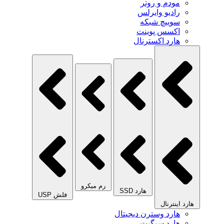
مودم و روتر
رادیو وایرلس
سوییچ شبکه
اکسس پوینت
هارد اکسترنال
رم میکرو
هارد SSD
فلش USP
هارد اینترنال
هارد وسترن دیجیتال
هارد سیگیت