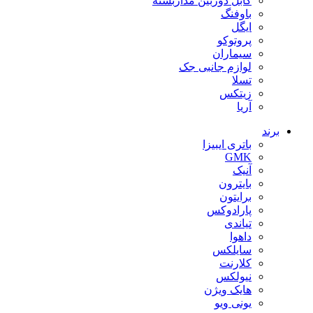
کابل دوربین مداربسته
باوفنگ
ایگل
پروتوکو
سیماران
لوازم جانبی جک
تسلا
زیتکس
آریا
برند
باتری ایبیزا
GMK
آنیک
بایترون
برایتون
پارادوکس
تیاندی
داهوا
سایلکس
کلارنت
نیولکس
هایک ویژن
یونی ویو