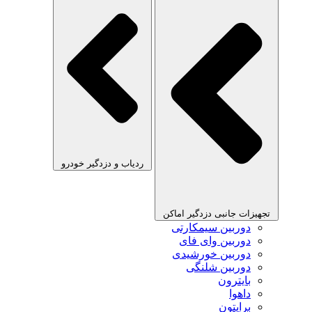
ردیاب و دزدگیر خودرو
تجهیزات جانبی دزدگیر اماکن
دوربین سیمکارتی
دوربین وای فای
دوربین خورشیدی
دوربین شلنگی
بایترون
داهوا
برایتون