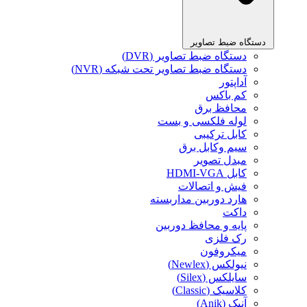
دستگاه ضبط تصاویر
دستگاه ضبط تصاویر (DVR)
دستگاه ضبط تصاویر تحت شبکه (NVR)
آداپتور
کم باکس
محافظ برق
لوله فلکسی و بست
کابل ترکیبی
سیم وکابل برق
مبدل تصویر
کابل HDMI-VGA
فیش و اتصالات
هارد دوربین مداربسته
داکت
پایه و محافظ دوربین
رک فلزی
میکروفون
نیولکس (Newlex)
سایلکس (Silex)
کلاسیک (Classic)
آنیک (Anik)