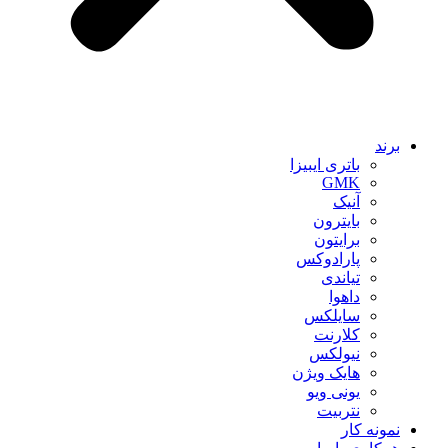
برند
باتری ایبیزا
GMK
آنیک
بایترون
برایتون
پارادوکس
تیاندی
داهوا
سایلکس
کلارنت
نیولکس
هایک ویژن
یونی ویو
نتربیت
نمونه کار