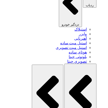
ردیاب
دزدگیر خودرو
استیلاک
وایزر
آهنربایی
استیل میت ساده
استیل میت تصویری
هوتای ساده
بلوتوثی چیتا
تصویری چیتا