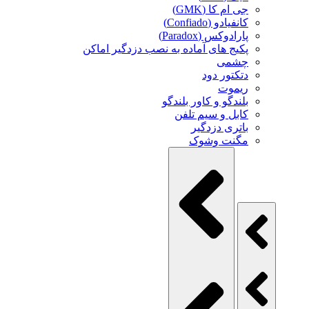
جی ام کا (GMK)
کانفیادو (Confiado)
پارادوکس (Paradox)
پکیج های آماده به نصب دزدگیر اماکن
چشمی
دتکتور دود
ریموت
بلندگو و کاور بلندگو
کابل و سیم تلفن
باتری دزدگیر
مگنت وشوک