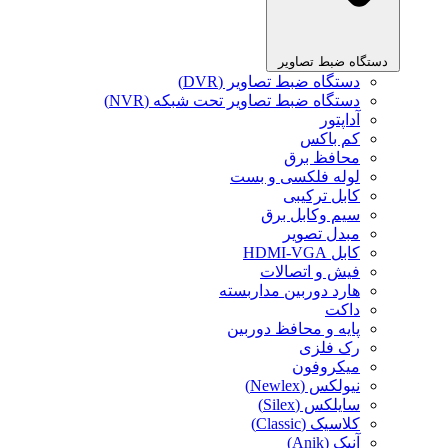
دستگاه ضبط تصاویر
دستگاه ضبط تصاویر (DVR)
دستگاه ضبط تصاویر تحت شبکه (NVR)
آداپتور
کم باکس
محافظ برق
لوله فلکسی و بست
کابل ترکیبی
سیم وکابل برق
مبدل تصویر
کابل HDMI-VGA
فیش و اتصالات
هارد دوربین مداربسته
داکت
پایه و محافظ دوربین
رک فلزی
میکروفون
نیولکس (Newlex)
سایلکس (Silex)
کلاسیک (Classic)
آنیک (Anik)