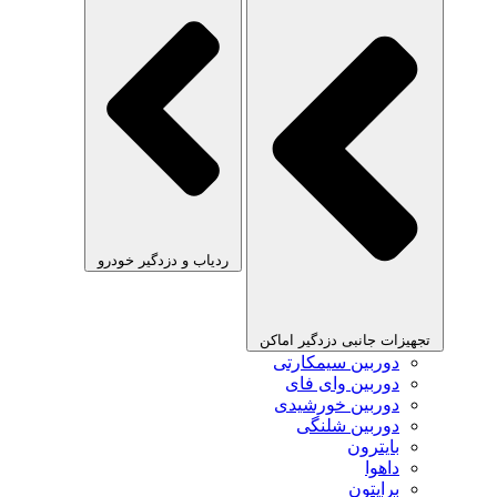
ردیاب و دزدگیر خودرو
تجهیزات جانبی دزدگیر اماکن
دوربین سیمکارتی
دوربین وای فای
دوربین خورشیدی
دوربین شلنگی
بایترون
داهوا
برایتون