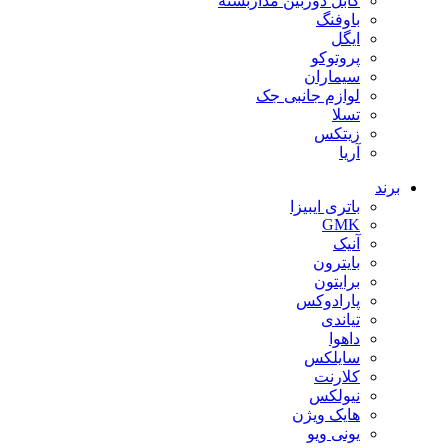
کابل دوربین مداربسته
باوفنگ
ایگل
پروتوکو
سیماران
لوازم جانبی جک
تسلا
زیتکس
آریا
برند
باتری ایبیزا
GMK
آنیک
بایترون
برایتون
پارادوکس
تیاندی
داهوا
سایلکس
کلارنت
نیولکس
هایک ویژن
یونی ویو