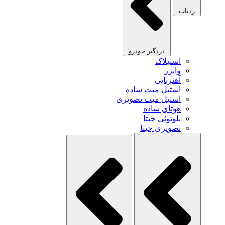
ردیاب
دزدگیر خودرو
استیلاک
وایزر
آهنربایی
استیل میت ساده
استیل میت تصویری
هوتای ساده
بلوتوثی چیتا
تصویری چیتا