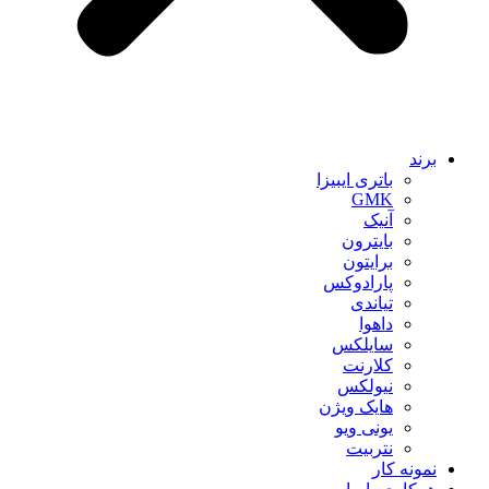
برند
باتری ایبیزا
GMK
آنیک
بایترون
برایتون
پارادوکس
تیاندی
داهوا
سایلکس
کلارنت
نیولکس
هایک ویژن
یونی ویو
نتربیت
نمونه کار