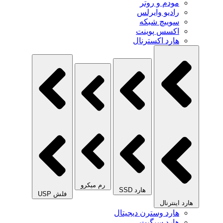
مودم و روتر
رادیو وایرلس
سوییچ شبکه
اکسس پوینت
هارد اکسترنال
رم میکرو
هارد SSD
فلش USP
هارد اینترنال
هارد وسترن دیجیتال
هارد سیگیت