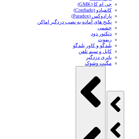
جی ام کا (GMK)
کانفیادو (Confiado)
پارادوکس (Paradox)
پکیج های آماده به نصب دزدگیر اماکن
چشمی
دتکتور دود
ریموت
بلندگو و کاور بلندگو
کابل و سیم تلفن
باتری دزدگیر
مگنت وشوک