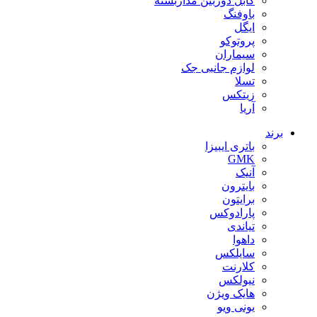
کابل دوربین مداربسته
باوفنگ
ایگل
پروتوکو
سیماران
لوازم جانبی جک
تسلا
زیتکس
آریا
برند
باتری ایبیزا
GMK
آنیک
بایترون
برایتون
پارادوکس
تیاندی
داهوا
سایلکس
کلارنت
نیولکس
هایک ویژن
یونی ویو