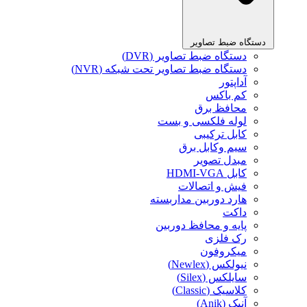
دستگاه ضبط تصاویر
دستگاه ضبط تصاویر (DVR)
دستگاه ضبط تصاویر تحت شبکه (NVR)
آداپتور
کم باکس
محافظ برق
لوله فلکسی و بست
کابل ترکیبی
سیم وکابل برق
مبدل تصویر
کابل HDMI-VGA
فیش و اتصالات
هارد دوربین مداربسته
داکت
پایه و محافظ دوربین
رک فلزی
میکروفون
نیولکس (Newlex)
سایلکس (Silex)
کلاسیک (Classic)
آنیک (Anik)