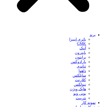
برند
باتری ایبیزا
GMK
آنیک
بایترون
برایتون
پارادوکس
تیاندی
داهوا
سایلکس
کلارنت
نیولکس
هایک ویژن
یونی ویو
نتربیت
نمونه کار