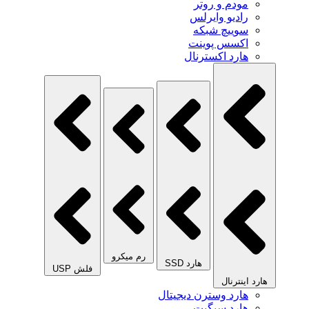
مودم و روتر
رادیو وایرلس
سوییچ شبکه
اکسس پوینت
هارد اکسترنال
رم میکرو
هارد SSD
فلش USP
هارد اینترنال
هارد وسترن دیجیتال
هارد سیگیت