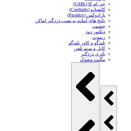
جی ام کا (GMK)
کانفیادو (Confiado)
پارادوکس (Paradox)
پکیج های آماده به نصب دزدگیر اماکن
چشمی
دتکتور دود
ریموت
بلندگو و کاور بلندگو
کابل و سیم تلفن
باتری دزدگیر
مگنت وشوک