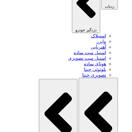
ردیاب
دزدگیر خودرو
استیلاک
وایزر
آهنربایی
استیل میت ساده
استیل میت تصویری
هوتای ساده
بلوتوثی چیتا
تصویری چیتا