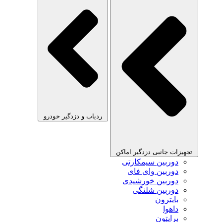
ردیاب و دزدگیر خودرو
تجهیزات جانبی دزدگیر اماکن
دوربین سیمکارتی
دوربین وای فای
دوربین خورشیدی
دوربین شلنگی
بایترون
داهوا
برایتون