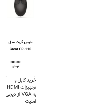
ماوس گریت مدل
Great GR-110
380.000
تومان
خرید کابل و
تجهیزات HDMI
به VGA از دیجی
امنیت