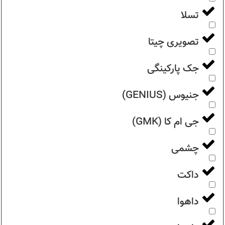
تسلا
تصویری چیتا
جک پارکینگی
جنیوس (GENIUS)
جی ام کا (GMK)
چشمی
داکت
داهوا