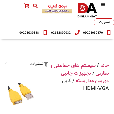
عضویت
09204030838
02632800032
09204030870
فیلتر محصولات
خانه
/
سیستم های حفاظتی و
نظارتی
/
تجهیزات جانبی
دوربین مداربسته
/ کابل
HDMI-VGA