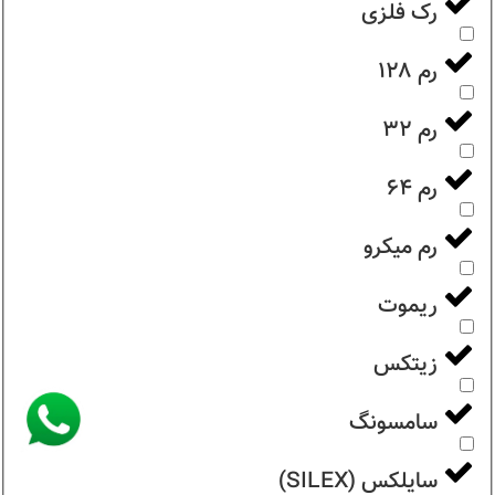
رک فلزی
رم ۱۲۸
رم ۳۲
رم ۶۴
رم میکرو
ریموت
زیتکس
سامسونگ
سایلکس (SILEX)