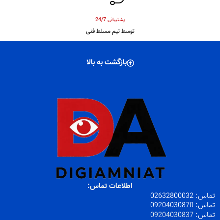
پشتیبانی 24/7
توسط تیم مسلط فنی
بازگشت به بالا
اطلاعات تماس:
تماس:
32800032
026
تماس:
09204030870
تماس:
09204030837