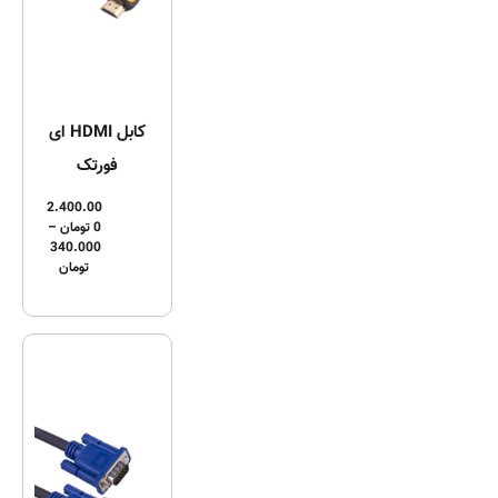
کابل HDMI ای
فورتک
2.400.00
0
تومان
–
340.000
تومان