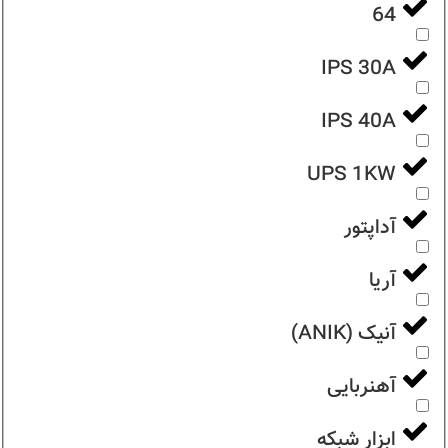
64
IPS 30A
IPS 40A
UPS 1KW
آداپتور
آریا
آنیک (ANIK)
آهنربایی
ابزار شبکه