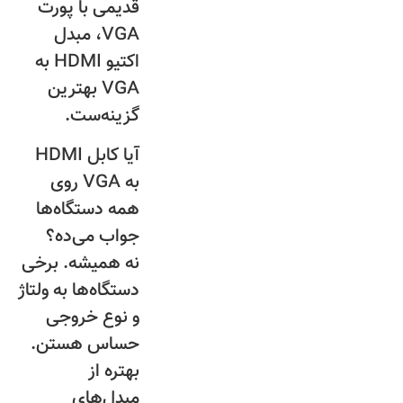
قدیمی با پورت
VGA، مبدل
اکتیو HDMI به
VGA بهترین
گزینه‌ست.
آیا کابل HDMI
به VGA روی
همه دستگاه‌ها
جواب می‌ده؟
نه همیشه. برخی
دستگاه‌ها به ولتاژ
و نوع خروجی
حساس هستن.
بهتره از
مبدل‌های