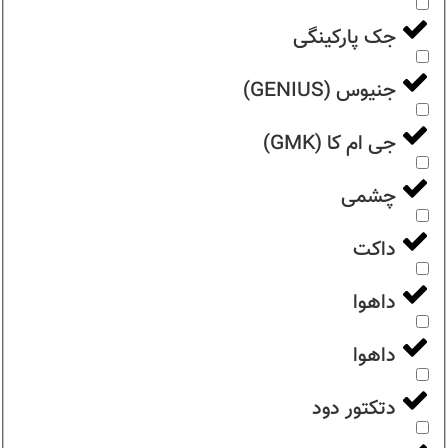
جک پارکینگی
جنیوس (GENIUS)
جی ام کا (GMK)
چشمی
داکت
داهوا
داهوا
دتکتور دود