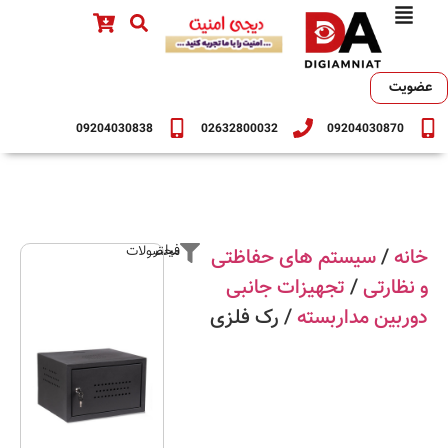
عضویت
09204030838
02632800032
09204030870
فیلتر محصولات
خانه
/
سیستم های حفاظتی
و نظارتی
/
تجهیزات جانبی
دوربین مداربسته
/ رک فلزی