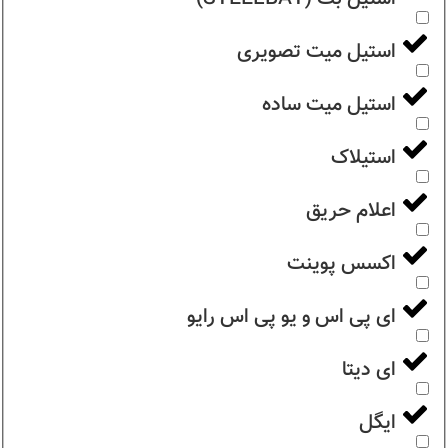
استیل میت تصویری
استیل میت ساده
استیلاک
اعلام حریق
اکسس پوینت
ای پی اس و یو پی اس رایو
ای دیتا
ایگل