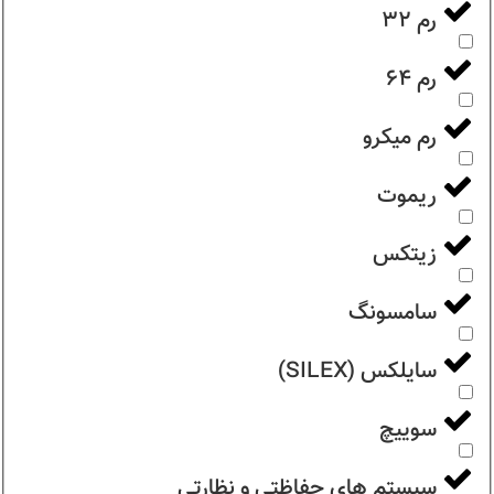
رم ۳۲
رم ۶۴
رم میکرو
ریموت
زیتکس
سامسونگ
سایلکس (SILEX)
سوییچ
سیستم های حفاظتی و نظارتی