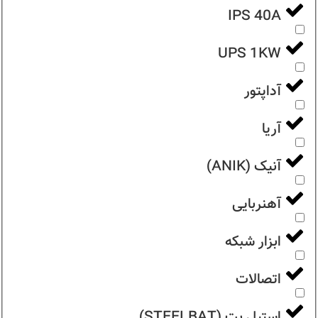
IPS 40A
UPS 1KW
آداپتور
آریا
آنیک (ANIK)
آهنربایی
ابزار شبکه
اتصالات
استیل بت (STEELBAT)