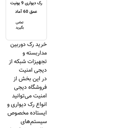
رک دیواری 9 یونیت
عمق 60 آماد
تماس
بگیرید
خرید رک دوربین
مداربسته و
تجهیزات شبکه از
دیجی امنیت
در این بخش از
فروشگاه دیجی
امنیت می‌توانید
انواع رک دیواری و
ایستاده مخصوص
سیستم‌های