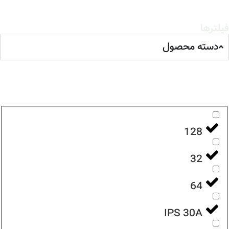
فیلترها
دسته محصول
128
32
64
IPS 30A