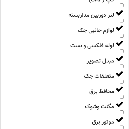
لنز دوربین مداربسته
لوازم جانبی جک
لوله فلکسی و بست
مبدل تصویر
متعلقات جک
محافظ برق
مگنت وشوک
موتور برق