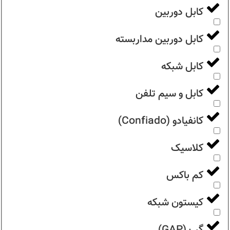
کابل دوربین
کابل دوربین مداربسته
کابل شبکه
کابل و سیم تلفن
کانفیادو (Confiado)
کلاسیک
کم باکس
کیستون شبکه
گپ (GAP)