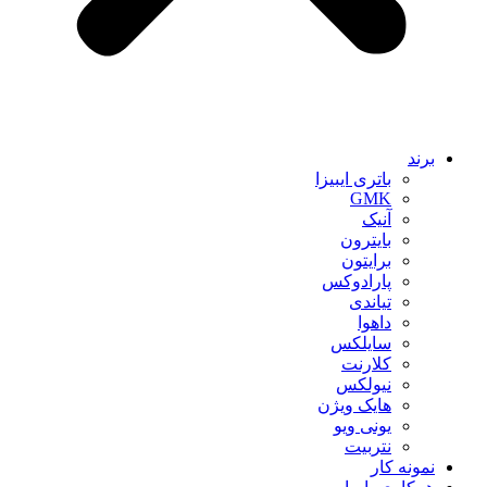
برند
باتری ایبیزا
GMK
آنیک
بایترون
برایتون
پارادوکس
تیاندی
داهوا
سایلکس
کلارنت
نیولکس
هایک ویژن
یونی ویو
نتربیت
نمونه کار