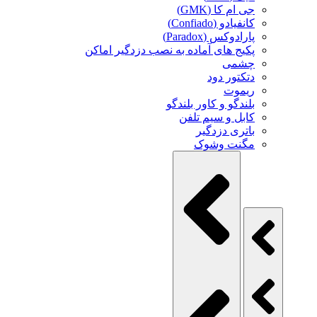
جی ام کا (GMK)
کانفیادو (Confiado)
پارادوکس (Paradox)
پکیج های آماده به نصب دزدگیر اماکن
چشمی
دتکتور دود
ریموت
بلندگو و کاور بلندگو
کابل و سیم تلفن
باتری دزدگیر
مگنت وشوک