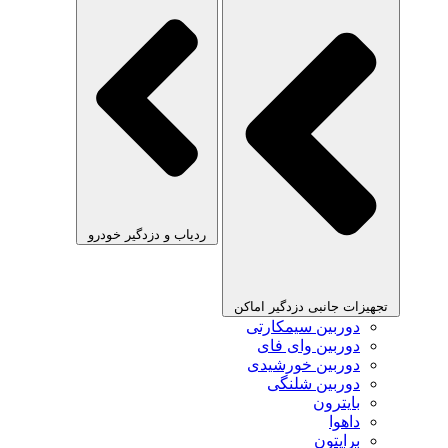
ردیاب و دزدگیر خودرو
تجهیزات جانبی دزدگیر اماکن
دوربین سیمکارتی
دوربین وای فای
دوربین خورشیدی
دوربین شلنگی
بایترون
داهوا
برایتون