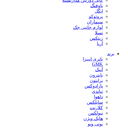
کابل دوربین مداربسته
باوفنگ
ایگل
پروتوکو
سیماران
لوازم جانبی جک
تسلا
زیتکس
آریا
برند
باتری ایبیزا
GMK
آنیک
بایترون
برایتون
پارادوکس
تیاندی
داهوا
سایلکس
کلارنت
نیولکس
هایک ویژن
یونی ویو