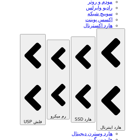
مودم و روتر
رادیو وایرلس
سوییچ شبکه
اکسس پوینت
هارد اکسترنال
رم میکرو
هارد SSD
فلش USP
هارد اینترنال
هارد وسترن دیجیتال
هارد سیگیت