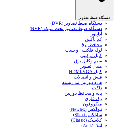
دستگاه ضبط تصاویر
دستگاه ضبط تصاویر (DVR)
دستگاه ضبط تصاویر تحت شبکه (NVR)
آداپتور
کم باکس
محافظ برق
لوله فلکسی و بست
کابل ترکیبی
سیم وکابل برق
مبدل تصویر
کابل HDMI-VGA
فیش و اتصالات
هارد دوربین مداربسته
داکت
پایه و محافظ دوربین
رک فلزی
میکروفون
نیولکس (Newlex)
سایلکس (Silex)
کلاسیک (Classic)
آنیک (Anik)