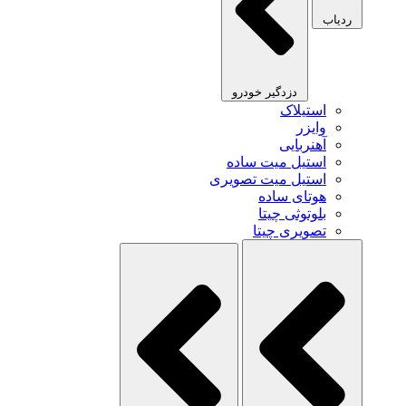
ردیاب
دزدگیر خودرو
استیلاک
وایزر
آهنربایی
استیل میت ساده
استیل میت تصویری
هوتای ساده
بلوتوثی چیتا
تصویری چیتا