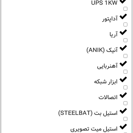
UPS 1KW
آداپتور
آریا
آنیک (ANIK)
آهنربایی
ابزار شبکه
اتصالات
استیل بت (STEELBAT)
استیل میت تصویری