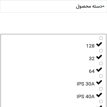
دسته محصول
128
32
64
IPS 30A
IPS 40A