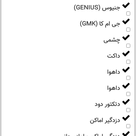
جنیوس (GENIUS)
جی ام کا (GMK)
چشمی
داکت
داهوا
داهوا
دتکتور دود
دزدگیر اماکن