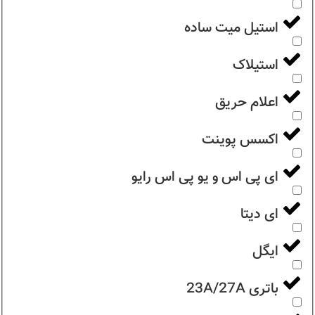
استیل میت ساده
استیلاک
اعلام حریق
اکسس پوینت
ای پی اس و یو پی اس رایو
ای دیتا
ایگل
باتری 23A/27A