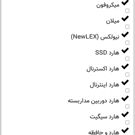
میکروفون
میلان
نیولکس (NewLEX)
هارد SSD
هارد اکسترنال
هارد اینترنال
هارد دوربین مداربسته
هارد سیگیت
هارد و حافظه