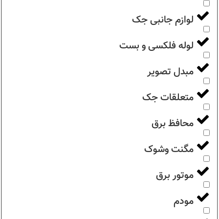
لوازم جانبی جک
لوله فلکسی و بست
مبدل تصویر
متعلقات جک
محافظ برق
مگنت وشوک
موتور برق
مودم